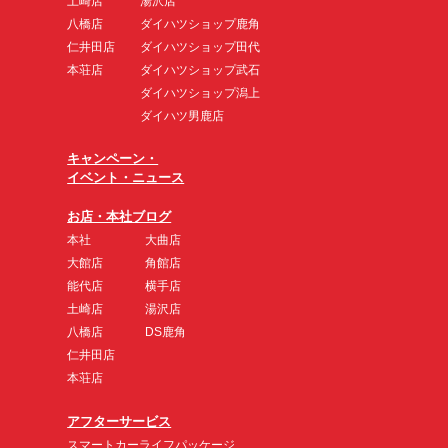
土崎店
湯沢店
八橋店
ダイハツショップ鹿角
仁井田店
ダイハツショップ田代
本荘店
ダイハツショップ武石
ダイハツショップ潟上
ダイハツ男鹿店
キャンペーン・
イベント・ニュース
お店・本社ブログ
本社
大曲店
大館店
角館店
能代店
横手店
土崎店
湯沢店
八橋店
DS鹿角
仁井田店
本荘店
アフターサービス
スマートカーライフパッケージ