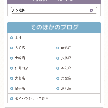
本社
大館店
能代店
土崎店
八橋店
仁井田店
本荘店
大曲店
角館店
横手店
湯沢店
ダイハツショップ鹿角