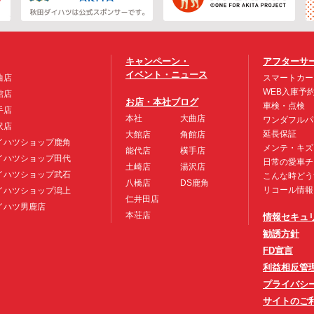
キャンペーン・
アフターサ
イベント・ニュース
曲店
スマートカー
WEB入庫予
館店
お店・本社ブログ
車検・点検
手店
本社
大曲店
ワンダフルパ
沢店
延長保証
大館店
角館店
イハツショップ鹿角
メンテ・キズ
能代店
横手店
イハツショップ田代
日常の愛車チ
土崎店
湯沢店
イハツショップ武石
こんな時どう
八橋店
DS鹿角
リコール情報
イハツショップ潟上
仁井田店
イハツ男鹿店
本荘店
情報セキュ
勧誘方針
FD宣言
利益相反管
プライバシ
サイトのご