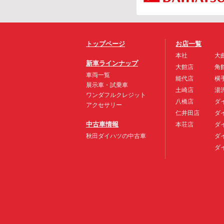
トップページ
お店一覧
本社
大
新車ラインナップ
大館店
角
車両一覧
能代店
横
展示車・試乗車
土崎店
湯
ワンダフルクレジット
八橋店
ダ
アクセサリー
仁井田店
ダ
中古車情報
本荘店
ダ
秋田ダイハツの中古車
ダ
ダ