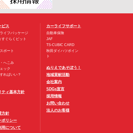
ービス
カーライフサポート
ライフパッケージ
自動車保険
約 すぐらくピット
JAF
TS-CUBIC CARD
スポート
秋田ダイハツポイン
ト
・へこみ
ぬりえであそぼう！
ェック
すればいい？
地域貢献活動
会社案内
SDGs宣言
リティ基本方針
採用情報
お問い合わせ
法人のお客様
理方針
ーポリシー
利用について