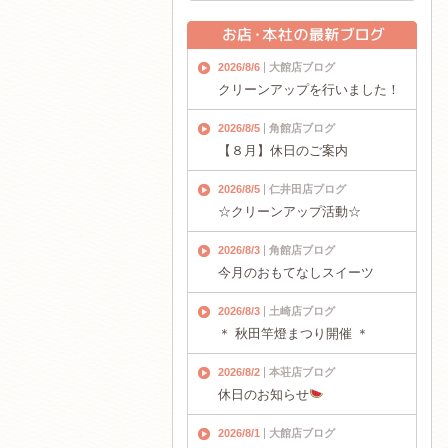
2026/8/6
大館店ブログ
クリーンアップを行いました！
2026/8/5
角館店ブログ
【８月】休日のご案内
2026/8/5
仁井田店ブログ
☆クリーンアップ活動☆
2026/8/3
角館店ブログ
今月のおもてなしスイーツ
2026/8/3
土崎店ブログ
＊ 秋田竿燈まつり開催 ＊
2026/8/2
本荘店ブログ
休日のお知らせ
2026/8/1
大館店ブログ