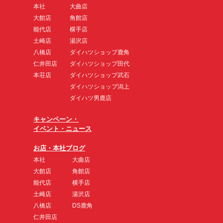
本社
大曲店
大館店
角館店
能代店
横手店
土崎店
湯沢店
八橋店
ダイハツショップ鹿角
仁井田店
ダイハツショップ田代
本荘店
ダイハツショップ武石
ダイハツショップ潟上
ダイハツ男鹿店
キャンペーン・
イベント・ニュース
お店・本社ブログ
本社
大曲店
大館店
角館店
能代店
横手店
土崎店
湯沢店
八橋店
DS鹿角
仁井田店