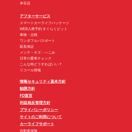
本荘店
アフターサービス
スマートカーライフパッケージ
WEB入庫予約 すぐらくピット
車検・点検
ワンダフルパスポート
延長保証
メンテ・キズ・へこみ
日常の愛車チェック
こんな時どうすればいい？
リコール情報
情報セキュリティ基本方針
勧誘方針
FD宣言
利益相反管理方針
プライバシーポリシー
サイトのご利用について
カーライフサポート
自動車保険