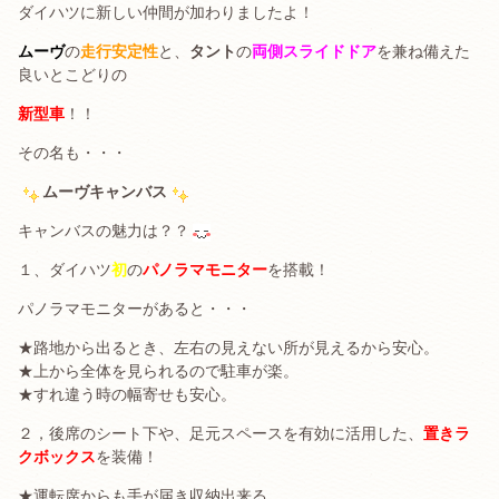
ダイハツに新しい仲間が加わりましたよ！
ムーヴ
の
走行安定性
と、
タント
の
両側スライドドア
を兼ね備えた
良いとこどりの
新型車
！！
その名も・・・
ムーヴキャンバス
キャンバスの魅力は？？
１、ダイハツ
初
の
パノラマモニター
を搭載！
パノラマモニターがあると・・・
★路地から出るとき、左右の見えない所が見えるから安心。
★上から全体を見られるので駐車が楽。
★すれ違う時の幅寄せも安心。
２，後席のシート下や、足元スペースを有効に活用した、
置きラ
クボックス
を装備！
★運転席からも手が届き収納出来る。