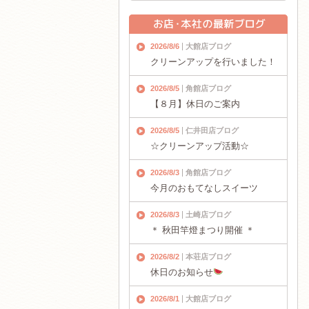
2026/8/6
大館店ブログ
クリーンアップを行いました！
2026/8/5
角館店ブログ
【８月】休日のご案内
2026/8/5
仁井田店ブログ
☆クリーンアップ活動☆
2026/8/3
角館店ブログ
今月のおもてなしスイーツ
2026/8/3
土崎店ブログ
＊ 秋田竿燈まつり開催 ＊
2026/8/2
本荘店ブログ
休日のお知らせ
2026/8/1
大館店ブログ