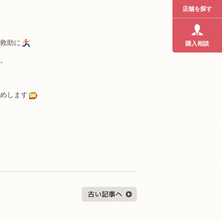
店舗を探す
救助に
購入相談
。
めします