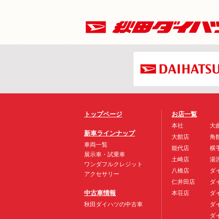
トップページ
お店一覧
本社
大
新車ラインナップ
大館店
角
車両一覧
能代店
横
展示車・試乗車
土崎店
湯
ワンダフルクレジット
八橋店
ダ
アクセサリー
仁井田店
ダ
中古車情報
本荘店
ダ
秋田ダイハツの中古車
ダ
ダ