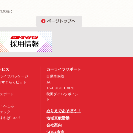
3:00除く）
ービス
カーライフサポート
ライフパッケージ
自動車保険
約 すぐらくピット
JAF
TS-CUBIC CARD
スポート
秋田ダイハツポイン
ト
・へこみ
ぬりえであそぼう！
ェック
すればいい？
地域貢献活動
会社案内
SDGs宣言