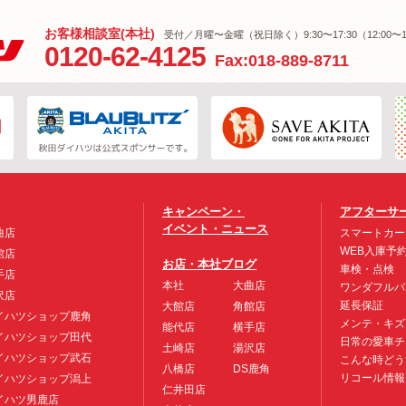
お客様相談室(本社)
受付／月曜〜金曜（祝日除く）9:30〜17:30（12:00〜1
0120-62-4125
Fax:018-889-8711
キャンペーン・
アフターサ
イベント・ニュース
曲店
スマートカー
WEB入庫予
館店
お店・本社ブログ
車検・点検
手店
本社
大曲店
ワンダフルパ
沢店
延長保証
大館店
角館店
イハツショップ鹿角
メンテ・キズ
能代店
横手店
イハツショップ田代
日常の愛車チ
土崎店
湯沢店
イハツショップ武石
こんな時どう
八橋店
DS鹿角
リコール情報
イハツショップ潟上
仁井田店
イハツ男鹿店