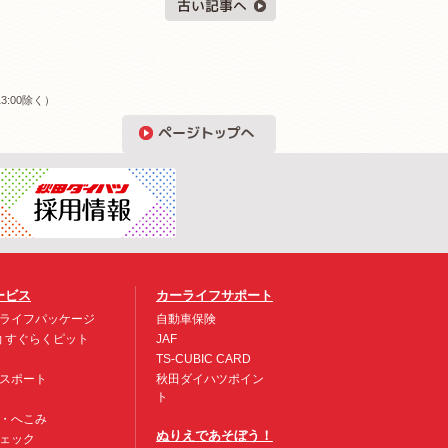
3:00除く）
ービス
カーライフサポート
ライフパッケージ
自動車保険
約 すぐらくピット
JAF
TS-CUBIC CARD
スポート
秋田ダイハツポイン
ト
・へこみ
ぬりえであそぼう！
ェック