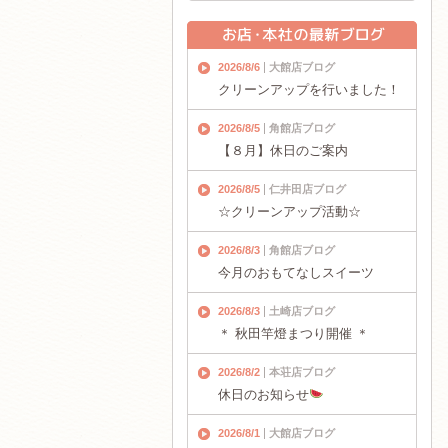
2026/8/6
大館店ブログ
クリーンアップを行いました！
2026/8/5
角館店ブログ
【８月】休日のご案内
2026/8/5
仁井田店ブログ
☆クリーンアップ活動☆
2026/8/3
角館店ブログ
今月のおもてなしスイーツ
2026/8/3
土崎店ブログ
＊ 秋田竿燈まつり開催 ＊
2026/8/2
本荘店ブログ
休日のお知らせ
2026/8/1
大館店ブログ