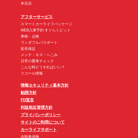
本荘店
アフターサービス
スマートカーライフパッケージ
WEB入庫予約 すぐらくピット
車検・点検
ワンダフルパスポート
延長保証
メンテ・キズ・へこみ
日常の愛車チェック
こんな時どうすればいい？
リコール情報
情報セキュリティ基本方針
勧誘方針
FD宣言
利益相反管理方針
プライバシーポリシー
サイトのご利用について
カーライフサポート
自動車保険