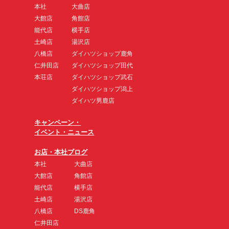
本社
大曲店
大館店
角館店
能代店
横手店
土崎店
湯沢店
八橋店
ダイハツショップ鹿角
仁井田店
ダイハツショップ田代
本荘店
ダイハツショップ武石
ダイハツショップ潟上
ダイハツ男鹿店
キャンペーン・
イベント・ニュース
お店・本社ブログ
本社
大曲店
大館店
角館店
能代店
横手店
土崎店
湯沢店
八橋店
DS鹿角
仁井田店