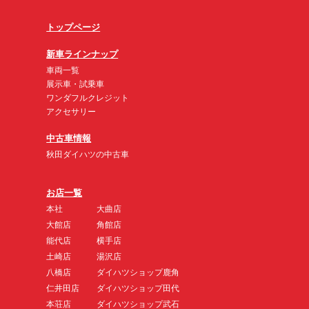
トップページ
新車ラインナップ
車両一覧
展示車・試乗車
ワンダフルクレジット
アクセサリー
中古車情報
秋田ダイハツの中古車
お店一覧
本社
大曲店
大館店
角館店
能代店
横手店
土崎店
湯沢店
八橋店
ダイハツショップ鹿角
仁井田店
ダイハツショップ田代
本荘店
ダイハツショップ武石