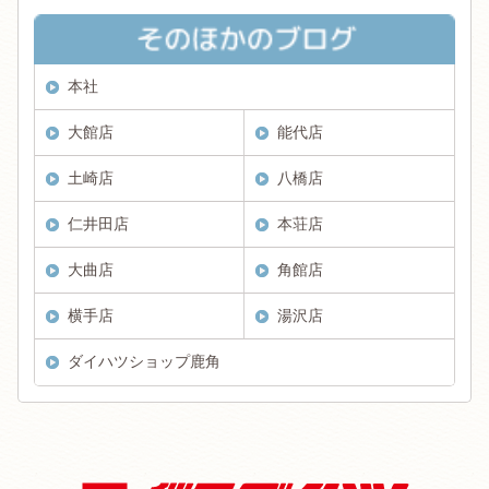
本社
大館店
能代店
土崎店
八橋店
仁井田店
本荘店
大曲店
角館店
横手店
湯沢店
ダイハツショップ鹿角