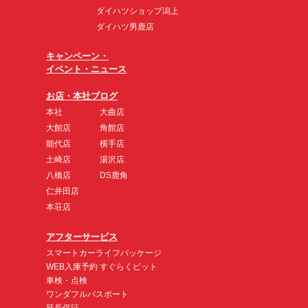
ダイハツショップ潟上
ダイハツ男鹿店
キャンペーン・
イベント・ニュース
お店・本社ブログ
本社
大曲店
大館店
角館店
能代店
横手店
土崎店
湯沢店
八橋店
DS鹿角
仁井田店
本荘店
アフターサービス
スマートカーライフパッケージ
WEB入庫予約 すぐらくピット
車検・点検
ワンダフルパスポート