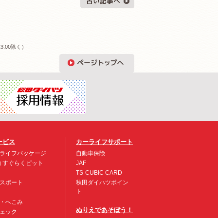
3:00除く）
ービス
カーライフサポート
ライフパッケージ
自動車保険
約 すぐらくピット
JAF
TS-CUBIC CARD
スポート
秋田ダイハツポイン
ト
・へこみ
ぬりえであそぼう！
ェック