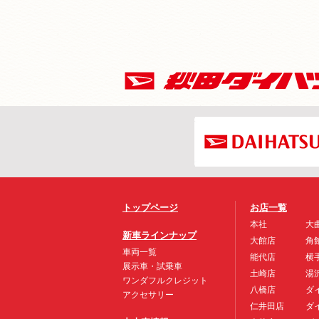
トップページ
お店一覧
本社
大
新車ラインナップ
大館店
角
車両一覧
能代店
横
展示車・試乗車
土崎店
湯
ワンダフルクレジット
八橋店
ダ
アクセサリー
仁井田店
ダ