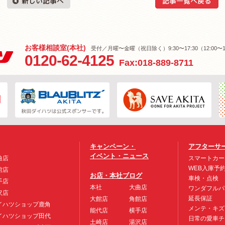
お客様相談室(本社)
受付／月曜〜金曜（祝日除く）9:30〜17:30（12:00〜1
0120-62-4125
Fax:018-889-8711
キャンペーン・
アフターサ
イベント・ニュース
曲店
スマートカー
WEB入庫予
館店
お店・本社ブログ
車検・点検
手店
本社
大曲店
ワンダフルパ
沢店
延長保証
大館店
角館店
イハツショップ鹿角
メンテ・キズ
能代店
横手店
イハツショップ田代
日常の愛車チ
土崎店
湯沢店