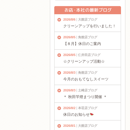
2026/8/6
大館店ブログ
クリーンアップを行いました！
2026/8/5
角館店ブログ
【８月】休日のご案内
2026/8/5
仁井田店ブログ
☆クリーンアップ活動☆
2026/8/3
角館店ブログ
今月のおもてなしスイーツ
2026/8/3
土崎店ブログ
＊ 秋田竿燈まつり開催 ＊
2026/8/2
本荘店ブログ
休日のお知らせ
2026/8/1
大館店ブログ