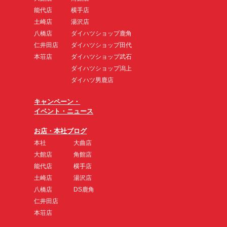
能代店
横手店
土崎店
湯沢店
八橋店
ダイハツショップ鹿角
仁井田店
ダイハツショップ田代
本荘店
ダイハツショップ武石
ダイハツショップ潟上
ダイハツ男鹿店
キャンペーン・
イベント・ニュース
お店・本社ブログ
本社
大曲店
大館店
角館店
能代店
横手店
土崎店
湯沢店
八橋店
DS鹿角
仁井田店
本荘店