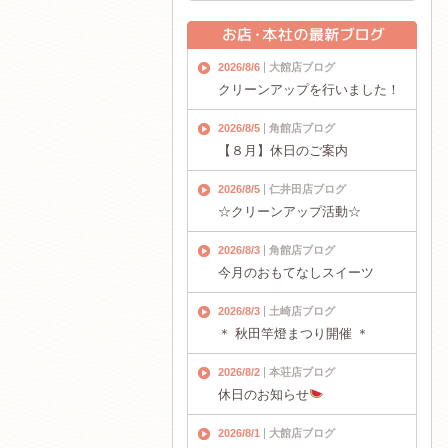
2026/8/6
大館店ブログ
クリーンアップを行いました！
2026/8/5
角館店ブログ
【８月】休日のご案内
2026/8/5
仁井田店ブログ
☆クリーンアップ活動☆
2026/8/3
角館店ブログ
今月のおもてなしスイーツ
2026/8/3
土崎店ブログ
＊ 秋田竿燈まつり開催 ＊
2026/8/2
本荘店ブログ
休日のお知らせ
2026/8/1
大館店ブログ