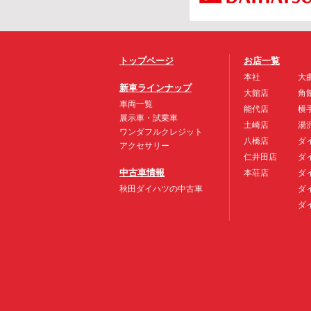
トップページ
お店一覧
本社
大
新車ラインナップ
大館店
角
車両一覧
能代店
横
展示車・試乗車
土崎店
湯
ワンダフルクレジット
八橋店
ダ
アクセサリー
仁井田店
ダ
中古車情報
本荘店
ダ
秋田ダイハツの中古車
ダ
ダ