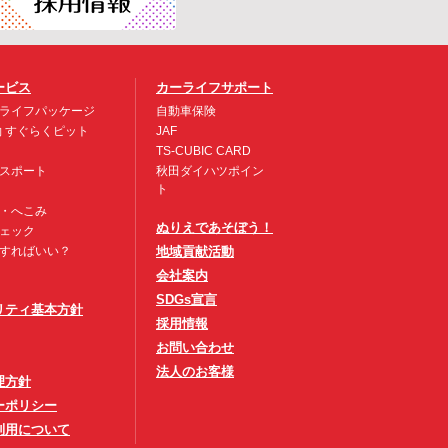
ービス
カーライフサポート
ライフパッケージ
自動車保険
約 すぐらくピット
JAF
TS-CUBIC CARD
スポート
秋田ダイハツポイン
ト
・へこみ
ぬりえであそぼう！
ェック
すればいい？
地域貢献活動
会社案内
SDGs宣言
リティ基本方針
採用情報
お問い合わせ
法人のお客様
理方針
ーポリシー
利用について