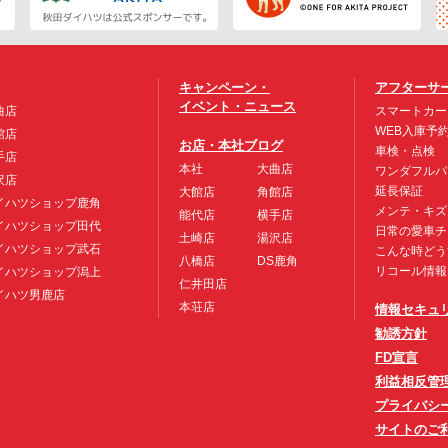
キャンペーン・
アフターサ
イベント・ニュース
曲店
スマートカー
WEB入庫予
館店
お店・本社ブログ
車検・点検
手店
本社
大曲店
ワンダフルパ
沢店
延長保証
大館店
角館店
イハツショップ鹿角
メンテ・キズ
能代店
横手店
イハツショップ田代
日常の愛車チ
土崎店
湯沢店
イハツショップ武石
こんな時どう
八橋店
DS鹿角
リコール情報
イハツショップ潟上
仁井田店
イハツ男鹿店
本荘店
情報セキュ
勧誘方針
FD宣言
利益相反管
プライバシ
サイトのご