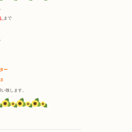
、
）
まで
、
ター
３
願い致します。