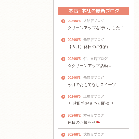
2026/8/6
大館店ブログ
クリーンアップを行いました！
2026/8/5
角館店ブログ
【８月】休日のご案内
2026/8/5
仁井田店ブログ
☆クリーンアップ活動☆
2026/8/3
角館店ブログ
今月のおもてなしスイーツ
2026/8/3
土崎店ブログ
＊ 秋田竿燈まつり開催 ＊
2026/8/2
本荘店ブログ
休日のお知らせ
2026/8/1
大館店ブログ