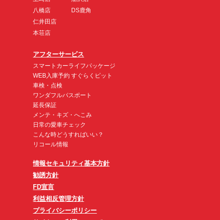
八橋店
DS鹿角
仁井田店
本荘店
アフターサービス
スマートカーライフパッケージ
WEB入庫予約 すぐらくピット
車検・点検
ワンダフルパスポート
延長保証
メンテ・キズ・へこみ
日常の愛車チェック
こんな時どうすればいい？
リコール情報
情報セキュリティ基本方針
勧誘方針
FD宣言
利益相反管理方針
プライバシーポリシー