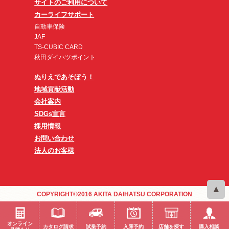
サイトのご利用について
カーライフサポート
自動車保険
JAF
TS-CUBIC CARD
秋田ダイハツポイント
ぬりえであそぼう！
地域貢献活動
会社案内
SDGs宣言
採用情報
お問い合わせ
法人のお客様
COPYRIGHT©2016 AKITA DAIHATSU CORPORATION
オンライン
カタログ請求
試乗予約
入庫予約
店舗を探す
購入相談