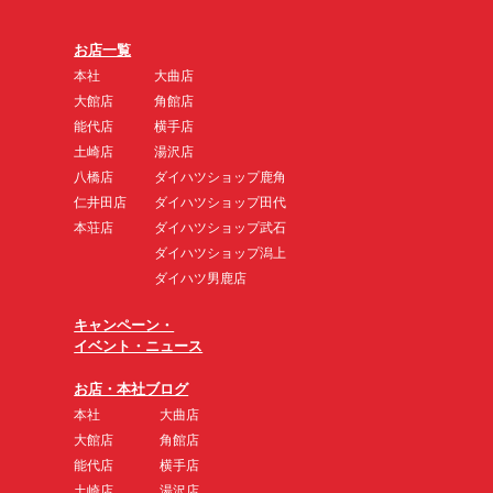
お店一覧
本社
大曲店
大館店
角館店
能代店
横手店
土崎店
湯沢店
八橋店
ダイハツショップ鹿角
仁井田店
ダイハツショップ田代
本荘店
ダイハツショップ武石
ダイハツショップ潟上
ダイハツ男鹿店
キャンペーン・
イベント・ニュース
お店・本社ブログ
本社
大曲店
大館店
角館店
能代店
横手店
土崎店
湯沢店