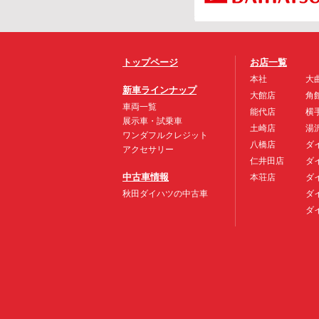
トップページ
お店一覧
本社
大
新車ラインナップ
大館店
角
車両一覧
能代店
横
展示車・試乗車
土崎店
湯
ワンダフルクレジット
八橋店
ダ
アクセサリー
仁井田店
ダ
中古車情報
本荘店
ダ
秋田ダイハツの中古車
ダ
ダ