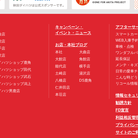
キャンペーン・
アフターサ
イベント・ニュース
曲店
スマートカー
WEB入庫予
館店
お店・本社ブログ
車検・点検
手店
本社
大曲店
ワンダフルパ
沢店
延長保証
大館店
角館店
イハツショップ鹿角
メンテ・キズ
能代店
横手店
イハツショップ田代
日常の愛車チ
土崎店
湯沢店
イハツショップ武石
こんな時どう
八橋店
DS鹿角
リコール情報
イハツショップ潟上
仁井田店
イハツ男鹿店
本荘店
情報セキュ
勧誘方針
FD宣言
利益相反管
プライバシ
サイトのご