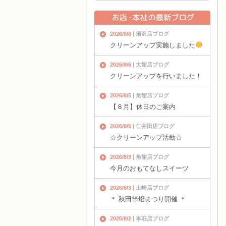
2026/8/8
湯沢店ブログ
クリーンアップ実施しました
2026/8/6
大館店ブログ
クリーンアップを行いました！
2026/8/5
角館店ブログ
【８月】休日のご案内
2026/8/5
仁井田店ブログ
☆クリーンアップ活動☆
2026/8/3
角館店ブログ
今月のおもてなしスイーツ
2026/8/3
土崎店ブログ
＊ 秋田竿燈まつり開催 ＊
2026/8/2
本荘店ブログ