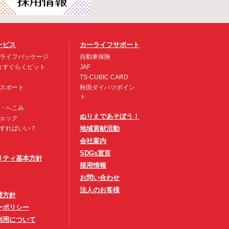
ービス
カーライフサポート
ライフパッケージ
自動車保険
約 すぐらくピット
JAF
TS-CUBIC CARD
スポート
秋田ダイハツポイン
ト
・へこみ
ぬりえであそぼう！
ェック
すればいい？
地域貢献活動
会社案内
SDGs宣言
リティ基本方針
採用情報
お問い合わせ
法人のお客様
理方針
ーポリシー
利用について