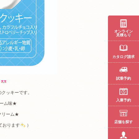
オンライン
見積もり
カタログ請求
試乗予約
す
のクッキーです。
入庫予約
ーム味★
クリーム★
店舗を探す
ております
）