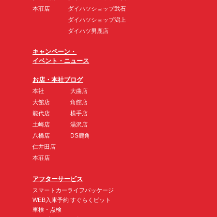
本荘店
ダイハツショップ武石
ダイハツショップ潟上
ダイハツ男鹿店
キャンペーン・
イベント・ニュース
お店・本社ブログ
本社
大曲店
大館店
角館店
能代店
横手店
土崎店
湯沢店
八橋店
DS鹿角
仁井田店
本荘店
アフターサービス
スマートカーライフパッケージ
WEB入庫予約 すぐらくピット
車検・点検