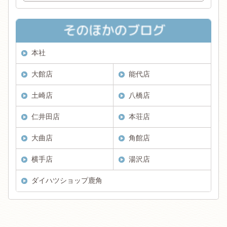
本社
大館店
能代店
土崎店
八橋店
仁井田店
本荘店
大曲店
角館店
横手店
湯沢店
ダイハツショップ鹿角