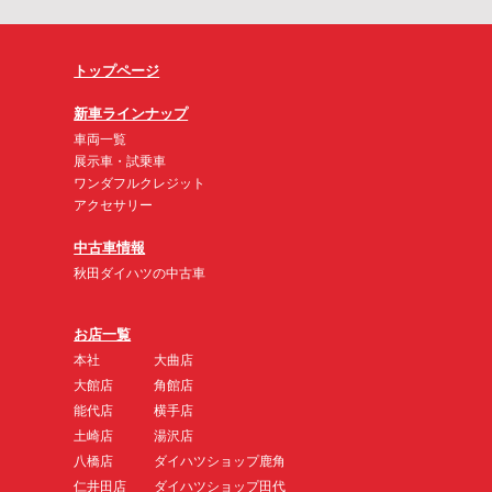
トップページ
新車ラインナップ
車両一覧
展示車・試乗車
ワンダフルクレジット
アクセサリー
中古車情報
秋田ダイハツの中古車
お店一覧
本社
大曲店
大館店
角館店
能代店
横手店
土崎店
湯沢店
八橋店
ダイハツショップ鹿角
仁井田店
ダイハツショップ田代