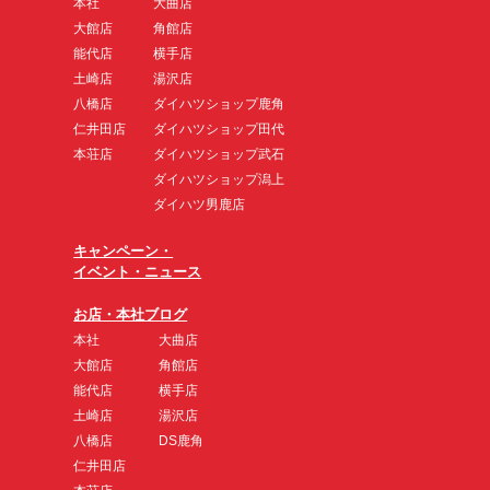
本社
大曲店
大館店
角館店
能代店
横手店
土崎店
湯沢店
八橋店
ダイハツショップ鹿角
仁井田店
ダイハツショップ田代
本荘店
ダイハツショップ武石
ダイハツショップ潟上
ダイハツ男鹿店
キャンペーン・
イベント・ニュース
お店・本社ブログ
本社
大曲店
大館店
角館店
能代店
横手店
土崎店
湯沢店
八橋店
DS鹿角
仁井田店