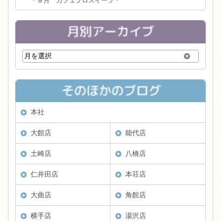
＊８月 カフェプロスイーツ＊
本社
大館店
能代店
土崎店
八橋店
仁井田店
本荘店
大曲店
角館店
横手店
湯沢店