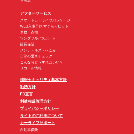
本荘店
アフターサービス
スマートカーライフパッケージ
WEB入庫予約 すぐらくピット
車検・点検
ワンダフルパスポート
延長保証
メンテ・キズ・へこみ
日常の愛車チェック
こんな時どうすればいい？
リコール情報
情報セキュリティ基本方針
勧誘方針
FD宣言
利益相反管理方針
プライバシーポリシー
サイトのご利用について
カーライフサポート
自動車保険