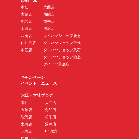
本社
大曲店
大館店
角館店
能代店
横手店
土崎店
湯沢店
八橋店
ダイハツショップ鹿角
仁井田店
ダイハツショップ田代
本荘店
ダイハツショップ武石
ダイハツショップ潟上
ダイハツ男鹿店
キャンペーン・
イベント・ニュース
お店・本社ブログ
本社
大曲店
大館店
角館店
能代店
横手店
土崎店
湯沢店
八橋店
DS鹿角
仁井田店