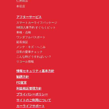
仁井田店
本荘店
アフターサービス
スマートカーライフパッケージ
WEB入庫予約 すぐらくピット
車検・点検
ワンダフルパスポート
延長保証
メンテ・キズ・へこみ
日常の愛車チェック
こんな時どうすればいい？
リコール情報
情報セキュリティ基本方針
勧誘方針
FD宣言
利益相反管理方針
プライバシーポリシー
サイトのご利用について
カーライフサポート