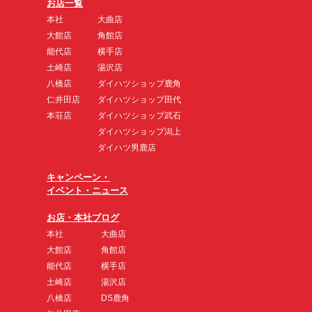
お店一覧
本社
大曲店
大館店
角館店
能代店
横手店
土崎店
湯沢店
八橋店
ダイハツショップ鹿角
仁井田店
ダイハツショップ田代
本荘店
ダイハツショップ武石
ダイハツショップ潟上
ダイハツ男鹿店
キャンペーン・
イベント・ニュース
お店・本社ブログ
本社
大曲店
大館店
角館店
能代店
横手店
土崎店
湯沢店
八橋店
DS鹿角