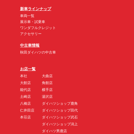
新車ラインナップ
車両一覧
展示車・試乗車
ワンダフルクレジット
アクセサリー
中古車情報
秋田ダイハツの中古車
お店一覧
本社
大曲店
大館店
角館店
能代店
横手店
土崎店
湯沢店
八橋店
ダイハツショップ鹿角
仁井田店
ダイハツショップ田代
本荘店
ダイハツショップ武石
ダイハツショップ潟上
ダイハツ男鹿店