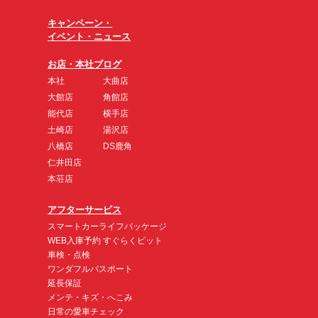
キャンペーン・
イベント・ニュース
お店・本社ブログ
本社
大曲店
大館店
角館店
能代店
横手店
土崎店
湯沢店
八橋店
DS鹿角
仁井田店
本荘店
アフターサービス
スマートカーライフパッケージ
WEB入庫予約 すぐらくピット
車検・点検
ワンダフルパスポート
延長保証
メンテ・キズ・へこみ
日常の愛車チェック