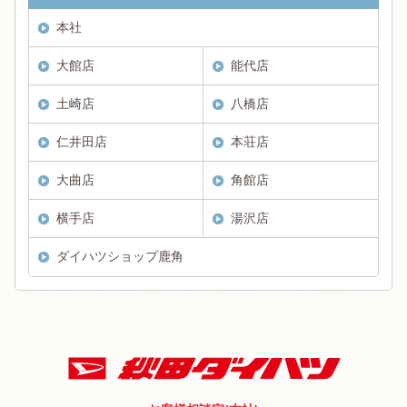
本社
大館店
能代店
土崎店
八橋店
仁井田店
本荘店
大曲店
角館店
横手店
湯沢店
ダイハツショップ鹿角