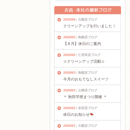
2026/8/6
大館店ブログ
クリーンアップを行いました！
2026/8/5
角館店ブログ
【８月】休日のご案内
2026/8/5
仁井田店ブログ
☆クリーンアップ活動☆
2026/8/3
角館店ブログ
今月のおもてなしスイーツ
2026/8/3
土崎店ブログ
＊ 秋田竿燈まつり開催 ＊
2026/8/2
本荘店ブログ
休日のお知らせ
2026/8/1
大館店ブログ