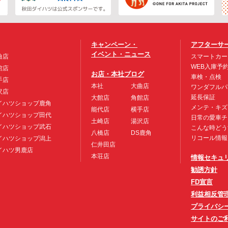
キャンペーン・
アフターサ
イベント・ニュース
曲店
スマートカー
WEB入庫予
館店
お店・本社ブログ
車検・点検
手店
本社
大曲店
ワンダフルパ
沢店
延長保証
大館店
角館店
イハツショップ鹿角
メンテ・キズ
能代店
横手店
イハツショップ田代
日常の愛車チ
土崎店
湯沢店
イハツショップ武石
こんな時どう
八橋店
DS鹿角
リコール情報
イハツショップ潟上
仁井田店
イハツ男鹿店
本荘店
情報セキュ
勧誘方針
FD宣言
利益相反管
プライバシ
サイトのご