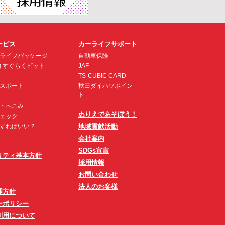
ービス
カーライフサポート
ライフパッケージ
自動車保険
約 すぐらくピット
JAF
TS-CUBIC CARD
スポート
秋田ダイハツポイン
ト
・へこみ
ぬりえであそぼう！
ェック
すればいい？
地域貢献活動
会社案内
SDGs宣言
リティ基本方針
採用情報
お問い合わせ
法人のお客様
理方針
ーポリシー
利用について