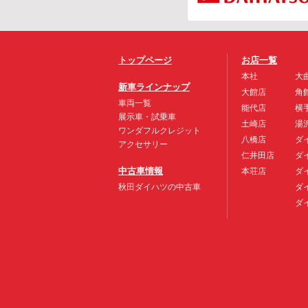
トップページ
お店一覧
本社
大
新車ラインナップ
大館店
角
車両一覧
能代店
横
展示車・試乗車
土崎店
湯
ワンダフルクレジット
八橋店
ダ
アクセサリー
仁井田店
ダ
中古車情報
本荘店
ダ
秋田ダイハツの中古車
ダ
ダ