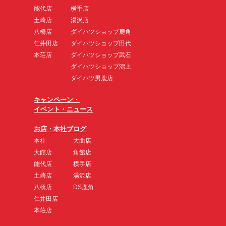
能代店
横手店
土崎店
湯沢店
八橋店
ダイハツショップ鹿角
仁井田店
ダイハツショップ田代
本荘店
ダイハツショップ武石
ダイハツショップ潟上
ダイハツ男鹿店
キャンペーン・
イベント・ニュース
お店・本社ブログ
本社
大曲店
大館店
角館店
能代店
横手店
土崎店
湯沢店
八橋店
DS鹿角
仁井田店
本荘店