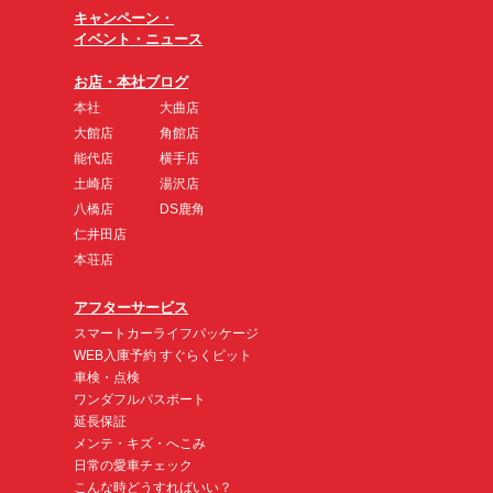
キャンペーン・
イベント・ニュース
お店・本社ブログ
本社
大曲店
大館店
角館店
能代店
横手店
土崎店
湯沢店
八橋店
DS鹿角
仁井田店
本荘店
アフターサービス
スマートカーライフパッケージ
WEB入庫予約 すぐらくピット
車検・点検
ワンダフルパスポート
延長保証
メンテ・キズ・へこみ
日常の愛車チェック
こんな時どうすればいい？