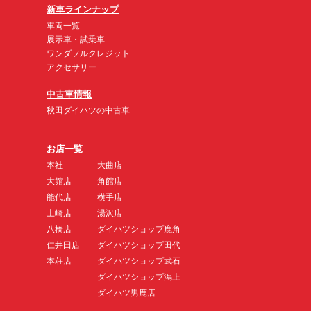
新車ラインナップ
車両一覧
展示車・試乗車
ワンダフルクレジット
アクセサリー
中古車情報
秋田ダイハツの中古車
お店一覧
本社
大曲店
大館店
角館店
能代店
横手店
土崎店
湯沢店
八橋店
ダイハツショップ鹿角
仁井田店
ダイハツショップ田代
本荘店
ダイハツショップ武石
ダイハツショップ潟上
ダイハツ男鹿店