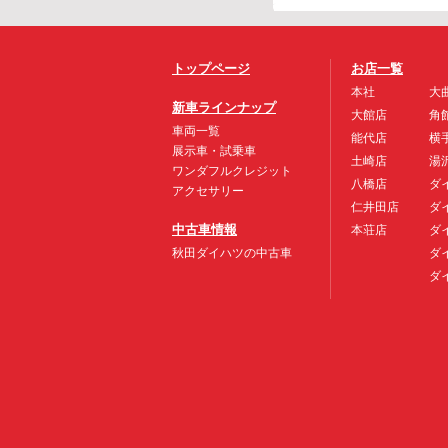
トップページ
お店一覧
本社
大
新車ラインナップ
大館店
角
車両一覧
能代店
横
展示車・試乗車
土崎店
湯
ワンダフルクレジット
八橋店
ダ
アクセサリー
仁井田店
ダ
中古車情報
本荘店
ダ
秋田ダイハツの中古車
ダ
ダ