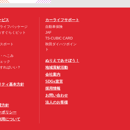
ービス
カーライフサポート
ライフパッケージ
自動車保険
約 すぐらくピット
JAF
TS-CUBIC CARD
スポート
秋田ダイハツポイン
ト
・へこみ
ぬりえであそぼう！
ェック
すればいい？
地域貢献活動
会社案内
SDGs宣言
リティ基本方針
採用情報
お問い合わせ
法人のお客様
理方針
ーポリシー
利用について