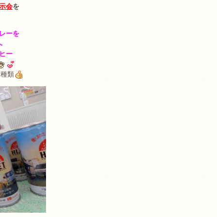
示会
を
レーを
へ
ヒー
２種類