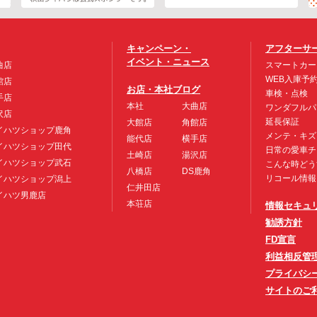
キャンペーン・
アフターサ
イベント・ニュース
曲店
スマートカー
WEB入庫予
館店
お店・本社ブログ
車検・点検
手店
本社
大曲店
ワンダフルパ
沢店
延長保証
大館店
角館店
イハツショップ鹿角
メンテ・キズ
能代店
横手店
イハツショップ田代
日常の愛車チ
土崎店
湯沢店
イハツショップ武石
こんな時どう
八橋店
DS鹿角
リコール情報
イハツショップ潟上
仁井田店
イハツ男鹿店
本荘店
情報セキュ
勧誘方針
FD宣言
利益相反管
プライバシ
サイトのご