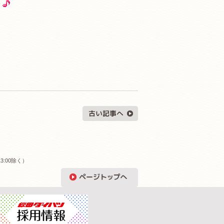
い
3:00除く）