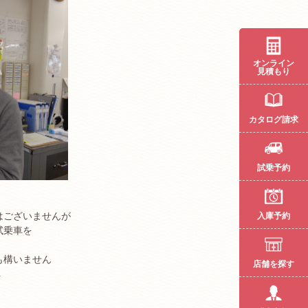
オンライン
見積もり
カタログ請求
試乗予約
はございませんが
入庫予約
試乗車を
も構いません
店舗を探す