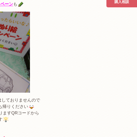
購入相談
ンペーン
も
はしておりませんので
ち帰りください
りますQRコードから
す