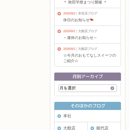
＊ 秋田竿燈まつり開催 ＊
2026/8/2
本荘店ブログ
休日のお知らせ
2026/8/1
大館店ブログ
～連休のお知らせ～
2026/8/1
大館店ブログ
☆今月のおもてなしスイーツの
ご紹介☆
本社
大館店
能代店