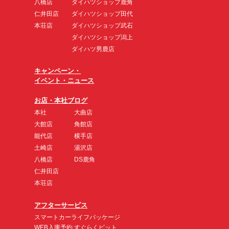
八橋店
ダイハツショップ鹿角
仁井田店
ダイハツショップ田代
本荘店
ダイハツショップ武石
ダイハツショップ潟上
ダイハツ男鹿店
キャンペーン・
イベント・ニュース
お店・本社ブログ
本社
大曲店
大館店
角館店
能代店
横手店
土崎店
湯沢店
八橋店
DS鹿角
仁井田店
本荘店
アフターサービス
スマートカーライフパッケージ
WEB入庫予約 すぐらくピット