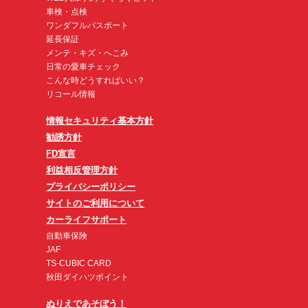
車検・点検
ワンダフルパスポート
延長保証
メンテ・キズ・へこみ
日常の愛車チェック
こんな時どうすればいい？
リコール情報
情報セキュリティ基本方針
勧誘方針
FD宣言
利益相反管理方針
プライバシーポリシー
サイトのご利用について
カーライフサポート
自動車保険
JAF
TS-CUBIC CARD
秋田ダイハツポイント
ぬりえであそぼう！