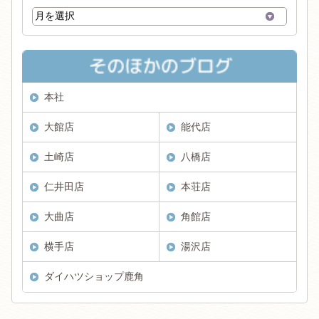
本社
大館店
能代店
土崎店
八橋店
仁井田店
本荘店
大曲店
角館店
横手店
湯沢店
ダイハツショップ鹿角