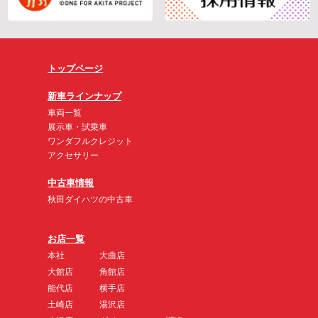
トップページ
新車ラインナップ
車両一覧
展示車・試乗車
ワンダフルクレジット
アクセサリー
中古車情報
秋田ダイハツの中古車
お店一覧
本社
大曲店
大館店
角館店
能代店
横手店
土崎店
湯沢店