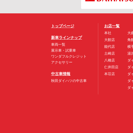
トップページ
お店一覧
本社
大
新車ラインナップ
大館店
角
車両一覧
能代店
横
展示車・試乗車
土崎店
湯
ワンダフルクレジット
八橋店
ダ
アクセサリー
仁井田店
ダ
中古車情報
本荘店
ダ
秋田ダイハツの中古車
ダ
ダ