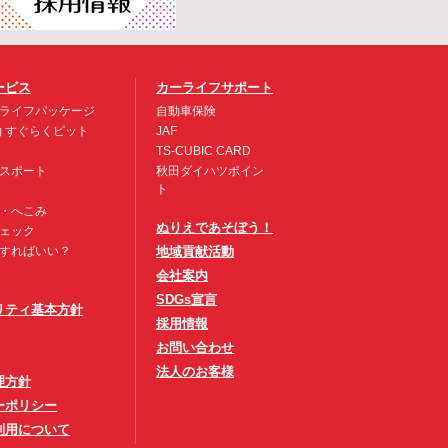
ービス
カーライフサポート
ライフパッケージ
自動車保険
約 すぐらくピット
JAF
TS-CUBIC CARD
スポート
秋田ダイハツポイン
ト
・へこみ
ぬりえであそぼう！
ェック
すればいい？
地域貢献活動
会社案内
SDGs宣言
リティ基本方針
採用情報
お問い合わせ
法人のお客様
理方針
ーポリシー
利用について