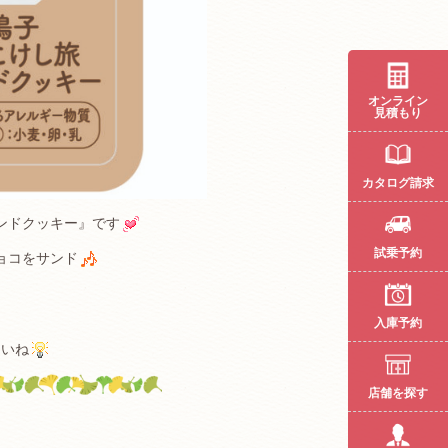
オンライン
見積もり
カタログ請求
ンドクッキー』です
試乗予約
ョコをサンド
入庫予約
さいね
店舗を探す