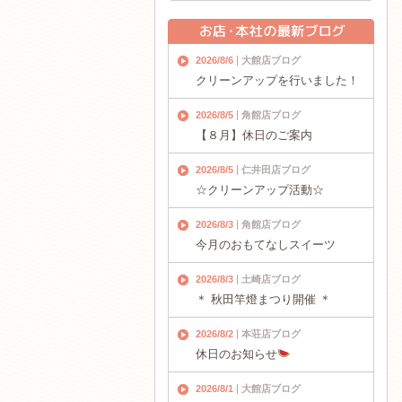
2026/8/6
大館店ブログ
クリーンアップを行いました！
2026/8/5
角館店ブログ
【８月】休日のご案内
2026/8/5
仁井田店ブログ
☆クリーンアップ活動☆
2026/8/3
角館店ブログ
今月のおもてなしスイーツ
2026/8/3
土崎店ブログ
＊ 秋田竿燈まつり開催 ＊
2026/8/2
本荘店ブログ
休日のお知らせ
2026/8/1
大館店ブログ