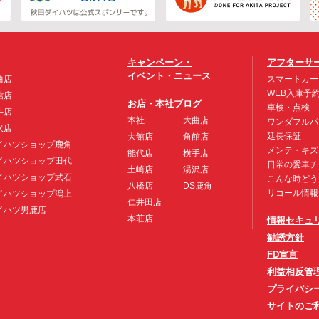
キャンペーン・
アフターサ
イベント・ニュース
曲店
スマートカー
WEB入庫予
館店
お店・本社ブログ
車検・点検
手店
本社
大曲店
ワンダフルパ
沢店
延長保証
大館店
角館店
イハツショップ鹿角
メンテ・キズ
能代店
横手店
イハツショップ田代
日常の愛車チ
土崎店
湯沢店
イハツショップ武石
こんな時どう
八橋店
DS鹿角
リコール情報
イハツショップ潟上
仁井田店
イハツ男鹿店
本荘店
情報セキュ
勧誘方針
FD宣言
利益相反管
プライバシ
サイトのご