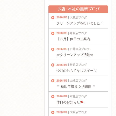
2026/8/6
大館店ブログ
クリーンアップを行いました！
2026/8/5
角館店ブログ
【８月】休日のご案内
2026/8/5
仁井田店ブログ
☆クリーンアップ活動☆
2026/8/3
角館店ブログ
今月のおもてなしスイーツ
2026/8/3
土崎店ブログ
＊ 秋田竿燈まつり開催 ＊
2026/8/2
本荘店ブログ
休日のお知らせ
2026/8/1
大館店ブログ