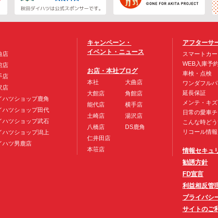
キャンペーン・
アフターサ
イベント・ニュース
曲店
スマートカー
WEB入庫予
館店
お店・本社ブログ
車検・点検
手店
本社
大曲店
ワンダフルパ
沢店
延長保証
大館店
角館店
イハツショップ鹿角
メンテ・キズ
能代店
横手店
イハツショップ田代
日常の愛車チ
土崎店
湯沢店
イハツショップ武石
こんな時どう
八橋店
DS鹿角
リコール情報
イハツショップ潟上
仁井田店
イハツ男鹿店
本荘店
情報セキュ
勧誘方針
FD宣言
利益相反管
プライバシ
サイトのご