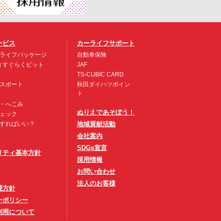
ービス
カーライフサポート
ライフパッケージ
自動車保険
約 すぐらくピット
JAF
TS-CUBIC CARD
スポート
秋田ダイハツポイン
ト
・へこみ
ぬりえであそぼう！
ェック
すればいい？
地域貢献活動
会社案内
SDGs宣言
リティ基本方針
採用情報
お問い合わせ
法人のお客様
理方針
ーポリシー
利用について