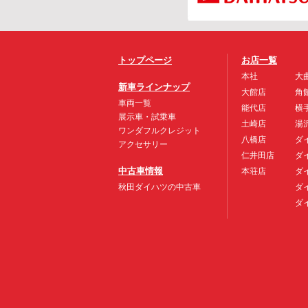
トップページ
お店一覧
本社
大
新車ラインナップ
大館店
角
車両一覧
能代店
横
展示車・試乗車
土崎店
湯
ワンダフルクレジット
八橋店
ダ
アクセサリー
仁井田店
ダ
中古車情報
本荘店
ダ
秋田ダイハツの中古車
ダ
ダ