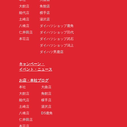
大館店
角館店
能代店
横手店
土崎店
湯沢店
八橋店
ダイハツショップ鹿角
仁井田店
ダイハツショップ田代
本荘店
ダイハツショップ武石
ダイハツショップ潟上
ダイハツ男鹿店
キャンペーン・
イベント・ニュース
お店・本社ブログ
本社
大曲店
大館店
角館店
能代店
横手店
土崎店
湯沢店
八橋店
DS鹿角
仁井田店
本荘店