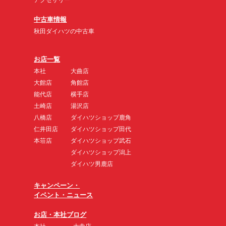
中古車情報
秋田ダイハツの中古車
お店一覧
本社
大曲店
大館店
角館店
能代店
横手店
土崎店
湯沢店
八橋店
ダイハツショップ鹿角
仁井田店
ダイハツショップ田代
本荘店
ダイハツショップ武石
ダイハツショップ潟上
ダイハツ男鹿店
キャンペーン・
イベント・ニュース
お店・本社ブログ