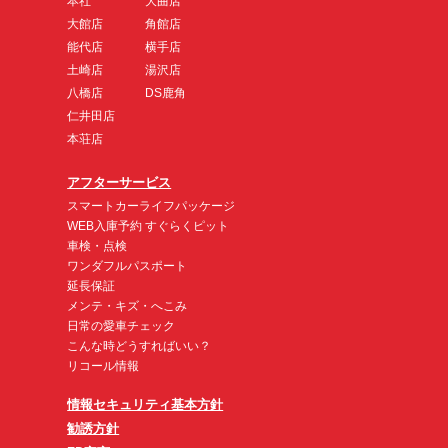
本社
大曲店
大館店
角館店
能代店
横手店
土崎店
湯沢店
八橋店
DS鹿角
仁井田店
本荘店
アフターサービス
スマートカーライフパッケージ
WEB入庫予約 すぐらくピット
車検・点検
ワンダフルパスポート
延長保証
メンテ・キズ・へこみ
日常の愛車チェック
こんな時どうすればいい？
リコール情報
情報セキュリティ基本方針
勧誘方針