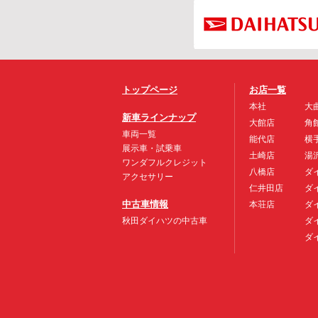
トップページ
お店一覧
本社
大
新車ラインナップ
大館店
角
車両一覧
能代店
横
展示車・試乗車
土崎店
湯
ワンダフルクレジット
八橋店
ダ
アクセサリー
仁井田店
ダ
中古車情報
本荘店
ダ
秋田ダイハツの中古車
ダ
ダ