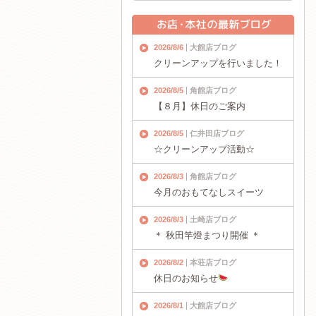
2026/8/6
大館店ブログ
クリーンアップを行いました！
2026/8/5
角館店ブログ
【８月】休日のご案内
2026/8/5
仁井田店ブログ
☆クリーンアップ活動☆
2026/8/3
角館店ブログ
今月のおもてなしスイーツ
2026/8/3
土崎店ブログ
＊ 秋田竿燈まつり開催 ＊
2026/8/2
本荘店ブログ
休日のお知らせ
2026/8/1
大館店ブログ