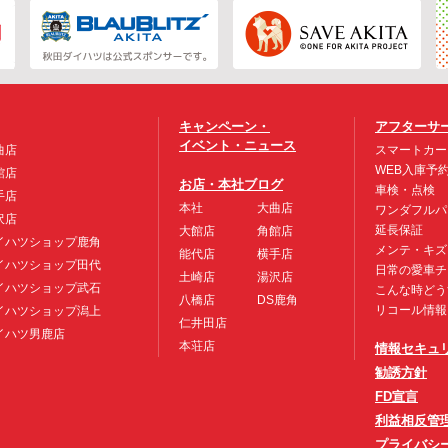
キャンペーン・
アフターサ
イベント・ニュース
曲店
スマートカー
WEB入庫予
館店
お店・本社ブログ
車検・点検
手店
本社
大曲店
ワンダフルパ
沢店
延長保証
大館店
角館店
イハツショップ鹿角
メンテ・キズ
能代店
横手店
イハツショップ田代
日常の愛車チ
土崎店
湯沢店
イハツショップ武石
こんな時どう
八橋店
DS鹿角
リコール情報
イハツショップ潟上
仁井田店
イハツ男鹿店
本荘店
情報セキュ
勧誘方針
FD宣言
利益相反管
プライバシ