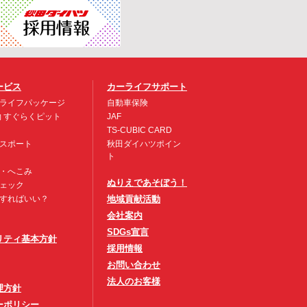
ービス
カーライフサポート
ライフパッケージ
自動車保険
約 すぐらくピット
JAF
TS-CUBIC CARD
スポート
秋田ダイハツポイン
ト
・へこみ
ぬりえであそぼう！
ェック
すればいい？
地域貢献活動
会社案内
SDGs宣言
リティ基本方針
採用情報
お問い合わせ
法人のお客様
理方針
ーポリシー