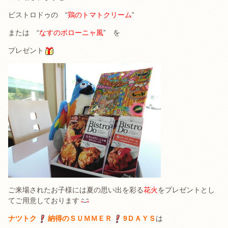
ビストロドゥの “
鶏のトマトクリーム
”
または “
なすのボローニャ風
” を
プレゼント
ご来場されたお子様には夏の思い出を彩る
花火
をプレゼントとし
てご用意しております
ナツトク
納得のＳＵＭＭＥＲ
9ＤＡＹＳ
は