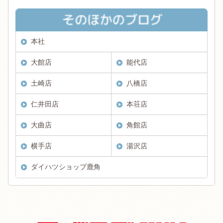
本社
大館店
能代店
土崎店
八橋店
仁井田店
本荘店
大曲店
角館店
横手店
湯沢店
ダイハツショップ鹿角