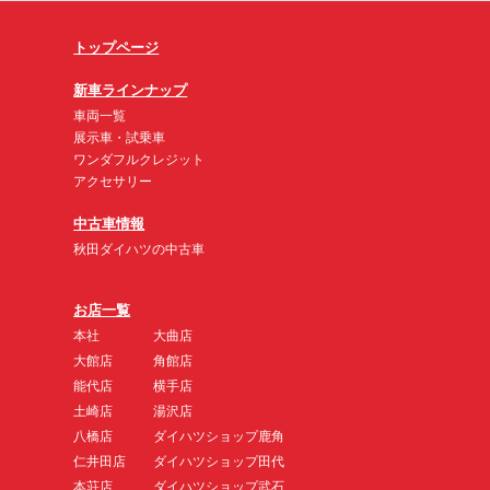
トップページ
新車ラインナップ
車両一覧
展示車・試乗車
ワンダフルクレジット
アクセサリー
中古車情報
秋田ダイハツの中古車
お店一覧
本社
大曲店
大館店
角館店
能代店
横手店
土崎店
湯沢店
八橋店
ダイハツショップ鹿角
仁井田店
ダイハツショップ田代
本荘店
ダイハツショップ武石