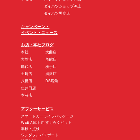
ダイハツショップ潟上
ダイハツ男鹿店
キャンペーン・
イベント・ニュース
お店・本社ブログ
本社
大曲店
大館店
角館店
能代店
横手店
土崎店
湯沢店
八橋店
DS鹿角
仁井田店
本荘店
アフターサービス
スマートカーライフパッケージ
WEB入庫予約 すぐらくピット
車検・点検
ワンダフルパスポート