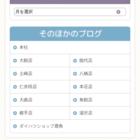
本社
大館店
能代店
土崎店
八橋店
仁井田店
本荘店
大曲店
角館店
横手店
湯沢店
ダイハツショップ鹿角