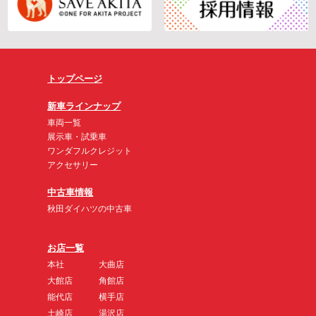
トップページ
新車ラインナップ
車両一覧
展示車・試乗車
ワンダフルクレジット
アクセサリー
中古車情報
秋田ダイハツの中古車
お店一覧
本社
大曲店
大館店
角館店
能代店
横手店
土崎店
湯沢店