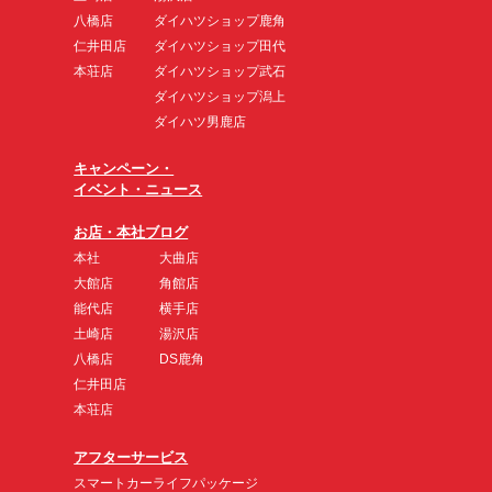
八橋店
ダイハツショップ鹿角
仁井田店
ダイハツショップ田代
本荘店
ダイハツショップ武石
ダイハツショップ潟上
ダイハツ男鹿店
キャンペーン・
イベント・ニュース
お店・本社ブログ
本社
大曲店
大館店
角館店
能代店
横手店
土崎店
湯沢店
八橋店
DS鹿角
仁井田店
本荘店
アフターサービス
スマートカーライフパッケージ