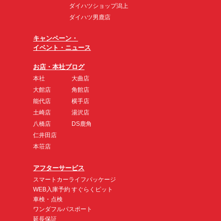
ダイハツショップ潟上
ダイハツ男鹿店
キャンペーン・
イベント・ニュース
お店・本社ブログ
本社
大曲店
大館店
角館店
能代店
横手店
土崎店
湯沢店
八橋店
DS鹿角
仁井田店
本荘店
アフターサービス
スマートカーライフパッケージ
WEB入庫予約 すぐらくピット
車検・点検
ワンダフルパスポート
延長保証