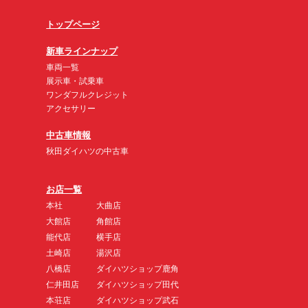
トップページ
新車ラインナップ
車両一覧
展示車・試乗車
ワンダフルクレジット
アクセサリー
中古車情報
秋田ダイハツの中古車
お店一覧
本社
大曲店
大館店
角館店
能代店
横手店
土崎店
湯沢店
八橋店
ダイハツショップ鹿角
仁井田店
ダイハツショップ田代
本荘店
ダイハツショップ武石