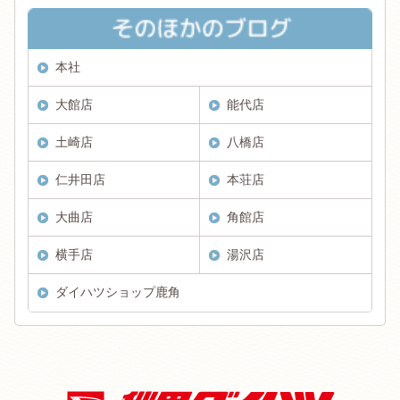
本社
大館店
能代店
土崎店
八橋店
仁井田店
本荘店
大曲店
角館店
横手店
湯沢店
ダイハツショップ鹿角