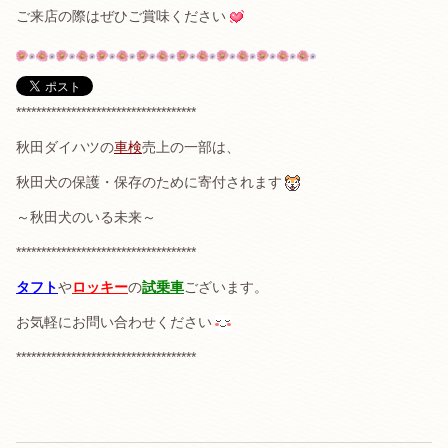
ご来店の際はぜひご賞味ください
************************************
秋田ダイハツの
車検
売上の一部は、
秋田犬の保護・保存のために寄付されます
～秋田犬のいる未来～
************************************
タフト
や
ロッキー
の
試乗車
ございます。
お気軽にお問い合わせください
************************************