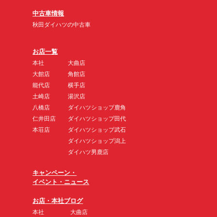
中古車情報
秋田ダイハツの中古車
お店一覧
本社
大曲店
大館店
角館店
能代店
横手店
土崎店
湯沢店
八橋店
ダイハツショップ鹿角
仁井田店
ダイハツショップ田代
本荘店
ダイハツショップ武石
ダイハツショップ潟上
ダイハツ男鹿店
キャンペーン・
イベント・ニュース
お店・本社ブログ
本社
大曲店