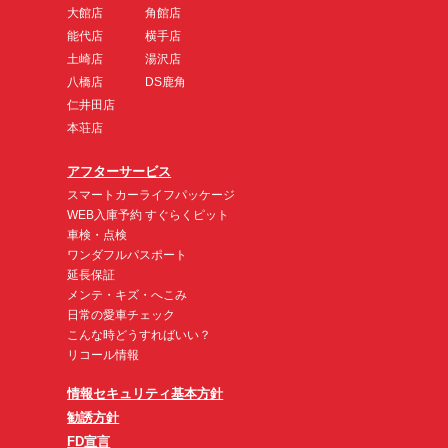
大館店
角館店
能代店
横手店
土崎店
湯沢店
八橋店
DS鹿角
仁井田店
本荘店
アフターサービス
スマートカーライフパッケージ
WEB入庫予約 すぐらくピット
車検・点検
ワンダフルパスポート
延長保証
メンテ・キズ・へこみ
日常の愛車チェック
こんな時どうすればいい？
リコール情報
情報セキュリティ基本方針
勧誘方針
FD宣言