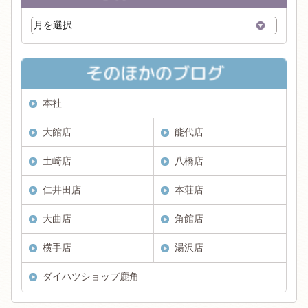
本社
大館店
能代店
土崎店
八橋店
仁井田店
本荘店
大曲店
角館店
横手店
湯沢店
ダイハツショップ鹿角