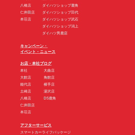
八橋店
ダイハツショップ鹿角
仁井田店
ダイハツショップ田代
本荘店
ダイハツショップ武石
ダイハツショップ潟上
ダイハツ男鹿店
キャンペーン・
イベント・ニュース
お店・本社ブログ
本社
大曲店
大館店
角館店
能代店
横手店
土崎店
湯沢店
八橋店
DS鹿角
仁井田店
本荘店
アフターサービス
スマートカーライフパッケージ