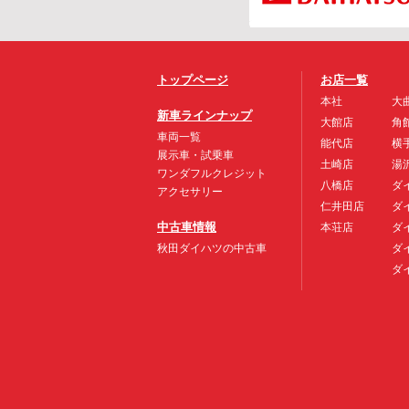
トップページ
お店一覧
本社
大
新車ラインナップ
大館店
角
車両一覧
能代店
横
展示車・試乗車
土崎店
湯
ワンダフルクレジット
八橋店
ダ
アクセサリー
仁井田店
ダ
中古車情報
本荘店
ダ
秋田ダイハツの中古車
ダ
ダ