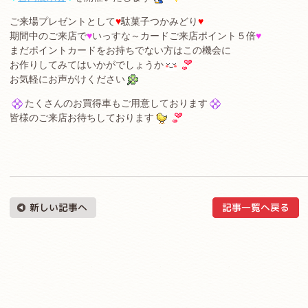
ご来場プレゼントとして
♥
駄菓子つかみどり
♥
期間中のご来店で
♥
いっすな～カードご来店ポイント５倍
♥
まだポイントカードをお持ちでない方はこの機会に
お作りしてみてはいかがでしょうか
お気軽にお声がけください
たくさんのお買得車もご用意しております
皆様のご来店お待ちしております