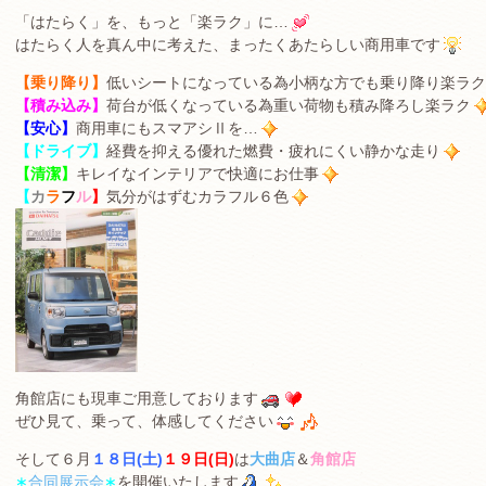
「はたらく」を、もっと「楽ラク」に…
はたらく人を真ん中に考えた、まったくあたらしい商用車です
【乗り降り】
低いシートになっている為小柄な方でも乗り降り楽ラク
【積み込み】
荷台が低くなっている為重い荷物も積み降ろし楽ラク
【安心】
商用車にもスマアシⅡを…
【ドライブ】
経費を抑える優れた燃費・疲れにくい静かな走り
【清潔】
キレイなインテリアで快適にお仕事
【
カ
ラ
フ
ル
】
気分がはずむカラフル６色
角館店にも現車ご用意しております
ぜひ見て、乗って、体感してください
そして６月
１８日(土)
１９日(日)
は
大曲店
＆
角館店
∗
合同展示会
∗
を開催いたします