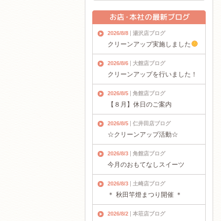
2026/8/8
湯沢店ブログ
クリーンアップ実施しました
2026/8/6
大館店ブログ
クリーンアップを行いました！
2026/8/5
角館店ブログ
【８月】休日のご案内
2026/8/5
仁井田店ブログ
☆クリーンアップ活動☆
2026/8/3
角館店ブログ
今月のおもてなしスイーツ
2026/8/3
土崎店ブログ
＊ 秋田竿燈まつり開催 ＊
2026/8/2
本荘店ブログ