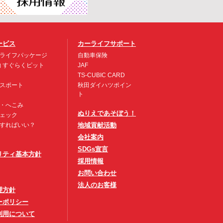
ービス
カーライフサポート
ライフパッケージ
自動車保険
約 すぐらくピット
JAF
TS-CUBIC CARD
スポート
秋田ダイハツポイン
ト
・へこみ
ぬりえであそぼう！
ェック
すればいい？
地域貢献活動
会社案内
SDGs宣言
リティ基本方針
採用情報
お問い合わせ
法人のお客様
理方針
ーポリシー
利用について