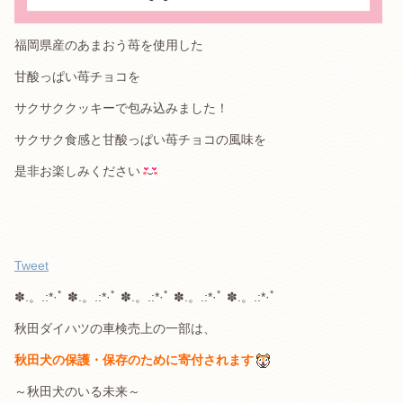
福岡県産のあまおう苺を使用した
甘酸っぱい苺チョコを
サクサククッキーで包み込みました！
サクサク食感と甘酸っぱい苺チョコの風味を
是非お楽しみください
Tweet
✽.。.:*·ﾟ ✽.。.:*·ﾟ ✽.。.:*·ﾟ ✽.。.:*·ﾟ ✽.。.:*·ﾟ
秋田ダイハツの車検売上の一部は、
秋田犬の保護・保存のために寄付されます
～秋田犬のいる未来～