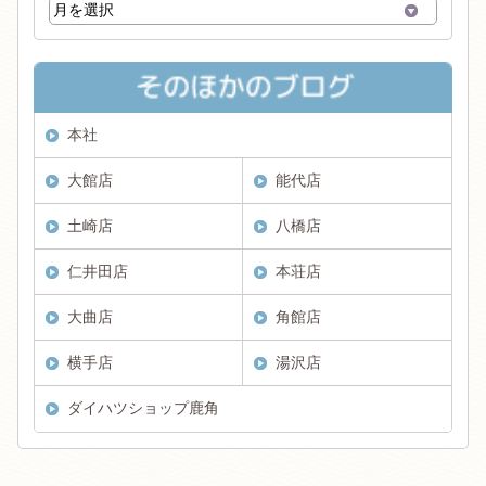
本社
大館店
能代店
土崎店
八橋店
仁井田店
本荘店
大曲店
角館店
横手店
湯沢店
ダイハツショップ鹿角