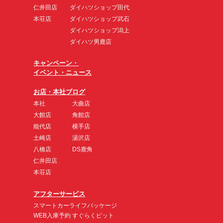
仁井田店
ダイハツショップ田代
本荘店
ダイハツショップ武石
ダイハツショップ潟上
ダイハツ男鹿店
キャンペーン・
イベント・ニュース
お店・本社ブログ
本社
大曲店
大館店
角館店
能代店
横手店
土崎店
湯沢店
八橋店
DS鹿角
仁井田店
本荘店
アフターサービス
スマートカーライフパッケージ
WEB入庫予約 すぐらくピット