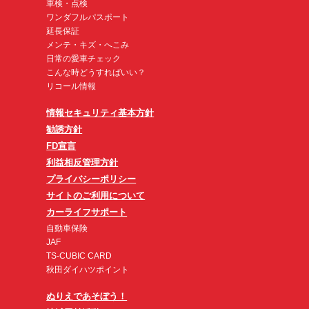
車検・点検
ワンダフルパスポート
延長保証
メンテ・キズ・へこみ
日常の愛車チェック
こんな時どうすればいい？
リコール情報
情報セキュリティ基本方針
勧誘方針
FD宣言
利益相反管理方針
プライバシーポリシー
サイトのご利用について
カーライフサポート
自動車保険
JAF
TS-CUBIC CARD
秋田ダイハツポイント
ぬりえであそぼう！