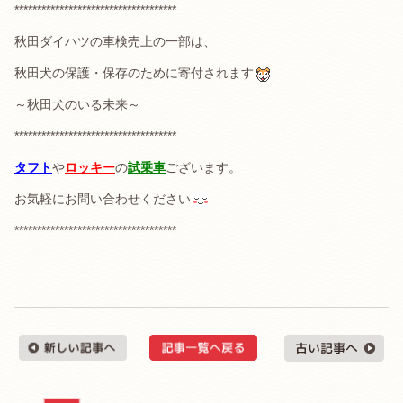
************************************
秋田ダイハツの車検売上の一部は、
秋田犬の保護・保存のために寄付されます
～秋田犬のいる未来～
************************************
タフト
や
ロッキー
の
試乗車
ございます。
お気軽にお問い合わせください
************************************