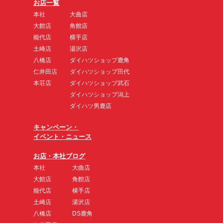
お店一覧
本社
大曲店
大館店
角館店
能代店
横手店
土崎店
湯沢店
八橋店
ダイハツショップ鹿角
仁井田店
ダイハツショップ田代
本荘店
ダイハツショップ武石
ダイハツショップ潟上
ダイハツ男鹿店
キャンペーン・
イベント・ニュース
お店・本社ブログ
本社
大曲店
大館店
角館店
能代店
横手店
土崎店
湯沢店
八橋店
DS鹿角