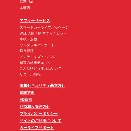
仁井田店
本荘店
アフターサービス
スマートカーライフパッケージ
WEB入庫予約 すぐらくピット
車検・点検
ワンダフルパスポート
延長保証
メンテ・キズ・へこみ
日常の愛車チェック
こんな時どうすればいい？
リコール情報
情報セキュリティ基本方針
勧誘方針
FD宣言
利益相反管理方針
プライバシーポリシー
サイトのご利用について
カーライフサポート