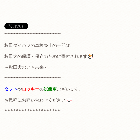
************************************
秋田ダイハツの車検売上の一部は、
秋田犬の保護・保存のために寄付されます
～秋田犬のいる未来～
************************************
タフト
や
ロッキー
の
試乗車
ございます。
お気軽にお問い合わせください
************************************