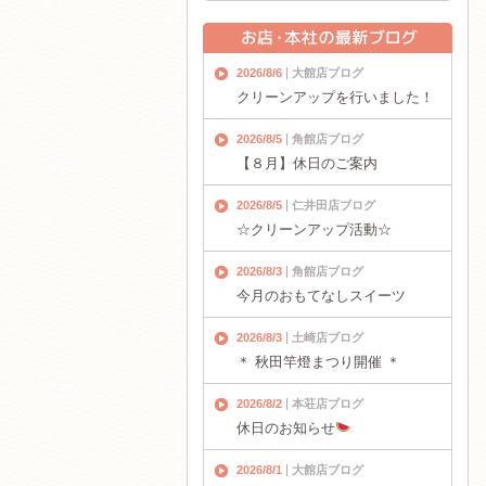
2026/8/6
大館店ブログ
クリーンアップを行いました！
2026/8/5
角館店ブログ
【８月】休日のご案内
2026/8/5
仁井田店ブログ
☆クリーンアップ活動☆
2026/8/3
角館店ブログ
今月のおもてなしスイーツ
2026/8/3
土崎店ブログ
＊ 秋田竿燈まつり開催 ＊
2026/8/2
本荘店ブログ
休日のお知らせ
2026/8/1
大館店ブログ