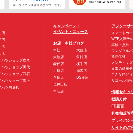
キャンペーン・
アフターサ
イベント・ニュース
曲店
スマートカー
WEB入庫予
館店
お店・本社ブログ
車検・点検
手店
本社
大曲店
ワンダフルパ
沢店
延長保証
大館店
角館店
イハツショップ鹿角
メンテ・キズ
能代店
横手店
イハツショップ田代
日常の愛車チ
土崎店
湯沢店
イハツショップ武石
こんな時どう
八橋店
DS鹿角
リコール情報
イハツショップ潟上
仁井田店
イハツ男鹿店
本荘店
情報セキュ
勧誘方針
FD宣言
利益相反管
プライバシ
サイトのご