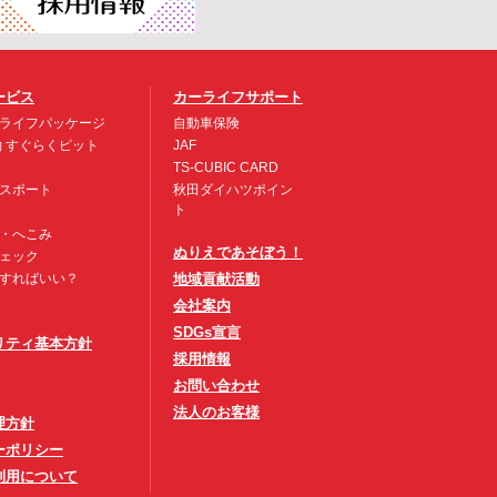
ービス
カーライフサポート
ライフパッケージ
自動車保険
約 すぐらくピット
JAF
TS-CUBIC CARD
スポート
秋田ダイハツポイン
ト
・へこみ
ぬりえであそぼう！
ェック
すればいい？
地域貢献活動
会社案内
SDGs宣言
リティ基本方針
採用情報
お問い合わせ
法人のお客様
理方針
ーポリシー
利用について