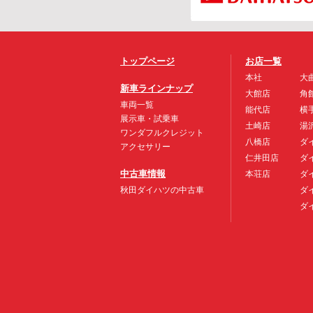
トップページ
お店一覧
本社
大
新車ラインナップ
大館店
角
車両一覧
能代店
横
展示車・試乗車
土崎店
湯
ワンダフルクレジット
八橋店
ダ
アクセサリー
仁井田店
ダ
中古車情報
本荘店
ダ
秋田ダイハツの中古車
ダ
ダ