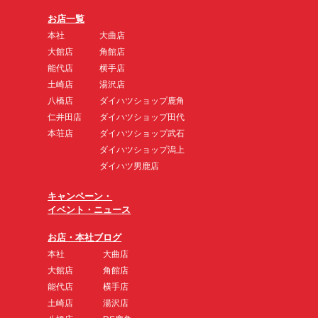
お店一覧
本社
大曲店
大館店
角館店
能代店
横手店
土崎店
湯沢店
八橋店
ダイハツショップ鹿角
仁井田店
ダイハツショップ田代
本荘店
ダイハツショップ武石
ダイハツショップ潟上
ダイハツ男鹿店
キャンペーン・
イベント・ニュース
お店・本社ブログ
本社
大曲店
大館店
角館店
能代店
横手店
土崎店
湯沢店