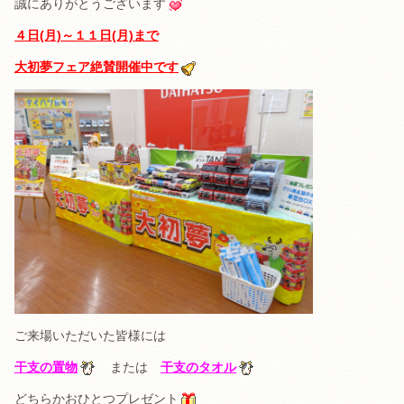
誠にありがとうございます
４日(月)～１１日(月)まで
大初夢フェア絶賛開催中です
ご来場いただいた皆様には
干支の置物
または
干支のタオル
どちらかおひとつプレゼント