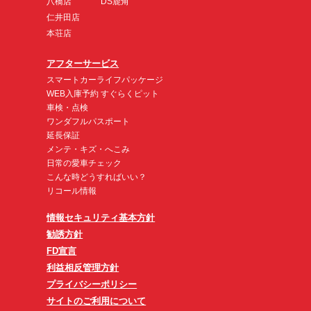
八橋店
DS鹿角
仁井田店
本荘店
アフターサービス
スマートカーライフパッケージ
WEB入庫予約 すぐらくピット
車検・点検
ワンダフルパスポート
延長保証
メンテ・キズ・へこみ
日常の愛車チェック
こんな時どうすればいい？
リコール情報
情報セキュリティ基本方針
勧誘方針
FD宣言
利益相反管理方針
プライバシーポリシー
サイトのご利用について