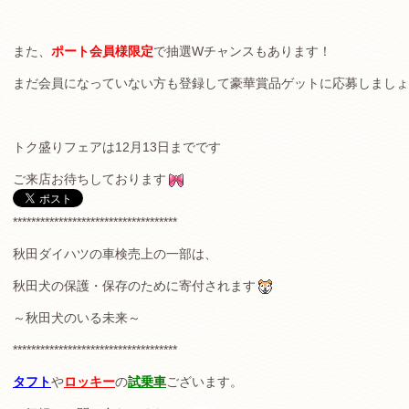
また、
ポート会員様限定
で抽選Wチャンスもあります！
まだ会員になっていない方も登録して豪華賞品ゲットに応募しましょ
トク盛りフェアは12月13日までです
ご来店お待ちしております
************************************
秋田ダイハツの車検売上の一部は、
秋田犬の保護・保存のために寄付されます
～秋田犬のいる未来～
************************************
タフト
や
ロッキー
の
試乗車
ございます。