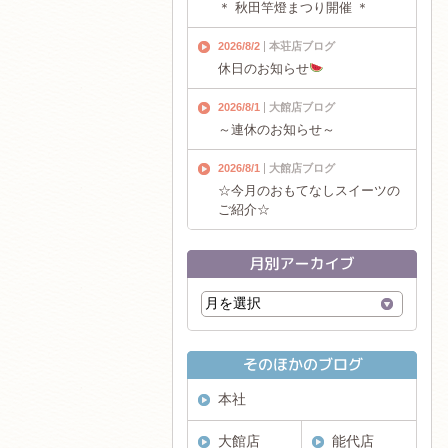
＊ 秋田竿燈まつり開催 ＊
2026/8/2
本荘店ブログ
休日のお知らせ
2026/8/1
大館店ブログ
～連休のお知らせ～
2026/8/1
大館店ブログ
☆今月のおもてなしスイーツの
ご紹介☆
本社
大館店
能代店