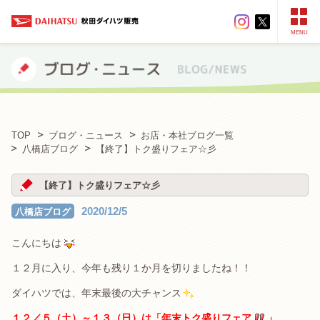
MENU
TOP
ブログ・ニュース
お店・本社ブログ一覧
八橋店ブログ
【終了】トク盛りフェア☆彡
【終了】トク盛りフェア☆彡
2020/12/5
八橋店ブログ
こんにちは
１２月に入り、今年も残り１か月を切りましたね！！
ダイハツでは、年末最後の大チャンス
１２／５（土）～１３（日）は「年末トク盛りフェア
」