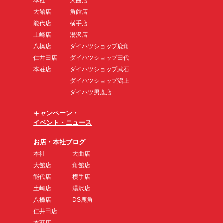
本社
大曲店
大館店
角館店
能代店
横手店
土崎店
湯沢店
八橋店
ダイハツショップ鹿角
仁井田店
ダイハツショップ田代
本荘店
ダイハツショップ武石
ダイハツショップ潟上
ダイハツ男鹿店
キャンペーン・
イベント・ニュース
お店・本社ブログ
本社
大曲店
大館店
角館店
能代店
横手店
土崎店
湯沢店
八橋店
DS鹿角
仁井田店
本荘店