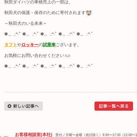
秋田ダイハツの車検売上の一部は、
秋田犬の保護・保存のために寄付されます
～秋田犬のいる未来～
✽.。.:*·ﾟ ✽.。.:*·ﾟ ✽.。.:*·ﾟ ✽.。.:*·ﾟ ✽.。.:*·ﾟ
タフト
や
ロッキー
の
試乗車
ございます。
お気軽にお問い合わせください
✽.。.:*·ﾟ ✽.。.:*·ﾟ ✽.。.:*·ﾟ ✽.。.:*·ﾟ ✽.。.:*·ﾟ
お客様相談室(本社)
受付／月曜〜金曜（祝日除く）9:30〜17:30（12:00〜1