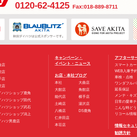
0120-62-4125
Fax:018-889-8711
キャンペーン・
アフターサ
イベント・ニュース
曲店
スマートカー
WEB入庫予
館店
お店・本社ブログ
車検・点検
手店
本社
大曲店
ワンダフルパ
沢店
延長保証
大館店
角館店
イハツショップ鹿角
メンテ・キズ
能代店
横手店
イハツショップ田代
日常の愛車チ
土崎店
湯沢店
イハツショップ武石
こんな時どう
八橋店
DS鹿角
リコール情報
イハツショップ潟上
仁井田店
イハツ男鹿店
本荘店
情報セキュ
勧誘方針