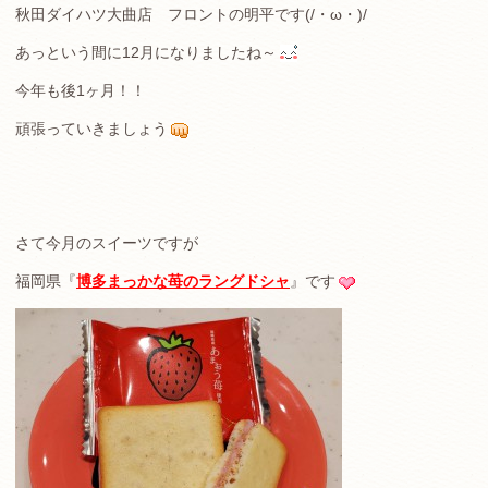
秋田ダイハツ大曲店 フロントの明平です(/・ω・)/
あっという間に12月になりましたね～
今年も後1ヶ月！！
頑張っていきましょう
さて今月のスイーツですが
福岡県『
博多まっかな苺のラングドシャ
』です