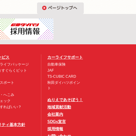
ービス
カーライフサポート
ライフパッケージ
自動車保険
約 すぐらくピット
JAF
TS-CUBIC CARD
スポート
秋田ダイハツポイン
ト
・へこみ
ぬりえであそぼう！
ェック
すればいい？
地域貢献活動
会社案内
SDGs宣言
リティ基本方針
採用情報