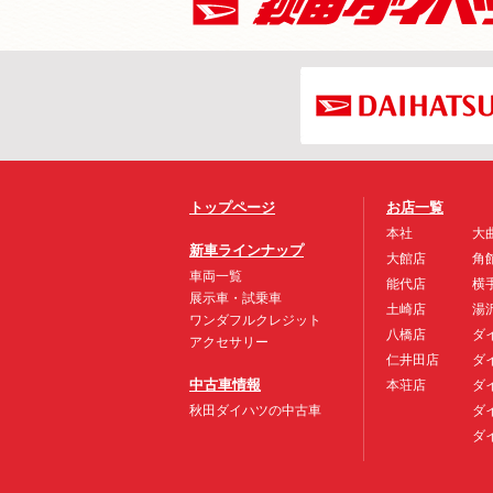
トップページ
お店一覧
本社
大
新車ラインナップ
大館店
角
車両一覧
能代店
横
展示車・試乗車
土崎店
湯
ワンダフルクレジット
八橋店
ダ
アクセサリー
仁井田店
ダ
中古車情報
本荘店
ダ
秋田ダイハツの中古車
ダ
ダ