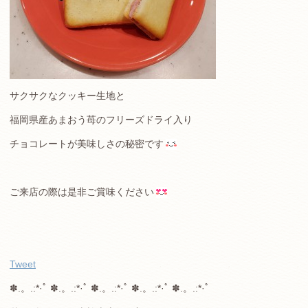
サクサクなクッキー生地と
福岡県産あまおう苺のフリーズドライ入り
チョコレートが美味しさの秘密です
ご来店の際は是非ご賞味ください
Tweet
✽.。.:*·ﾟ ✽.。.:*·ﾟ ✽.。.:*·ﾟ ✽.。.:*·ﾟ ✽.。.:*·ﾟ