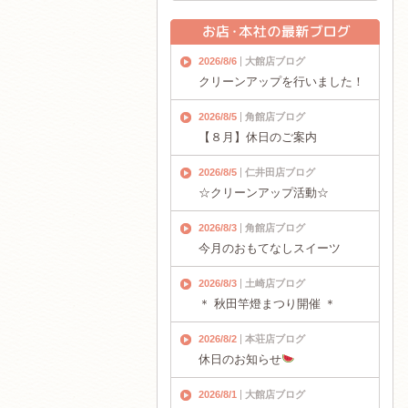
2026/8/6
大館店ブログ
クリーンアップを行いました！
2026/8/5
角館店ブログ
【８月】休日のご案内
2026/8/5
仁井田店ブログ
☆クリーンアップ活動☆
2026/8/3
角館店ブログ
今月のおもてなしスイーツ
2026/8/3
土崎店ブログ
＊ 秋田竿燈まつり開催 ＊
2026/8/2
本荘店ブログ
休日のお知らせ
2026/8/1
大館店ブログ