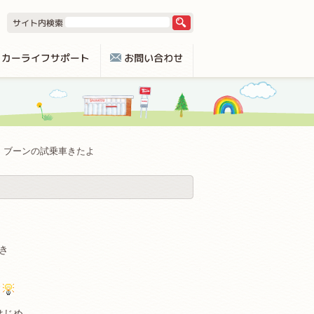
ブーンの試乗車きたよ
き
す
はじめ