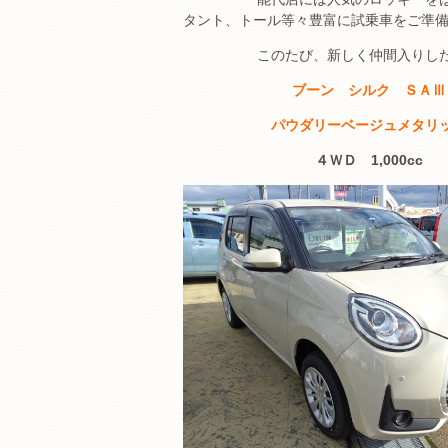
タント、トール等々豊富に試乗車をご準
このたび、新しく仲間入りし
ブーン シルク ＳＡⅢ
パウダリーベージュメタリ
４ＷＤ 1,000cc