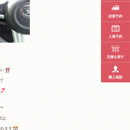
試乗予約
入庫予約
店舗を探す
しい
購入相談
で
***
部は、
されます