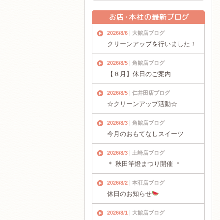
2026/8/6
大館店ブログ
クリーンアップを行いました！
2026/8/5
角館店ブログ
【８月】休日のご案内
2026/8/5
仁井田店ブログ
☆クリーンアップ活動☆
2026/8/3
角館店ブログ
今月のおもてなしスイーツ
2026/8/3
土崎店ブログ
＊ 秋田竿燈まつり開催 ＊
2026/8/2
本荘店ブログ
休日のお知らせ
2026/8/1
大館店ブログ