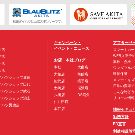
キャンペーン・
アフターサ
イベント・ニュース
曲店
スマートカー
WEB入庫予
館店
お店・本社ブログ
車検・点検
手店
本社
大曲店
ワンダフルパ
沢店
延長保証
大館店
角館店
イハツショップ鹿角
メンテ・キズ
能代店
横手店
イハツショップ田代
日常の愛車チ
土崎店
湯沢店
イハツショップ武石
こんな時どう
八橋店
DS鹿角
リコール情報
イハツショップ潟上
仁井田店
イハツ男鹿店
本荘店
情報セキュ
勧誘方針
FD宣言
利益相反管