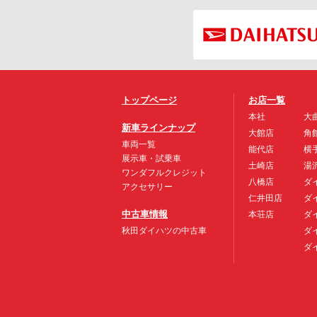
トップページ
お店一覧
本社
大
新車ラインナップ
大館店
角
車両一覧
能代店
横
展示車・試乗車
土崎店
湯
ワンダフルクレジット
八橋店
ダ
アクセサリー
仁井田店
ダ
中古車情報
本荘店
ダ
秋田ダイハツの中古車
ダ
ダ