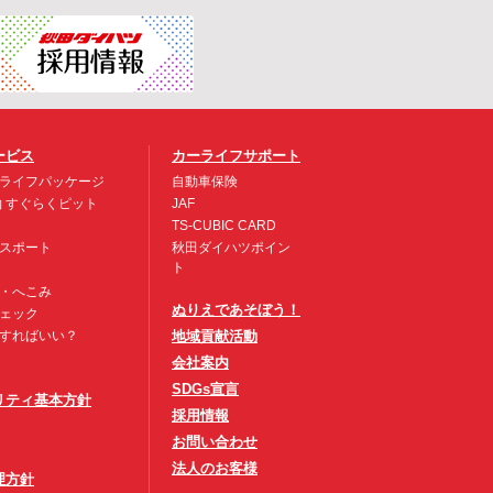
ービス
カーライフサポート
ライフパッケージ
自動車保険
約 すぐらくピット
JAF
TS-CUBIC CARD
スポート
秋田ダイハツポイン
ト
・へこみ
ぬりえであそぼう！
ェック
すればいい？
地域貢献活動
会社案内
SDGs宣言
リティ基本方針
採用情報
お問い合わせ
法人のお客様
理方針