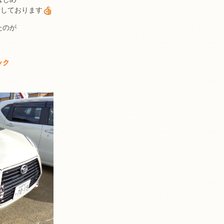
備しております
たのが
ック