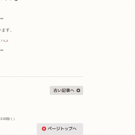
***
います。
い
***
3:00除く）