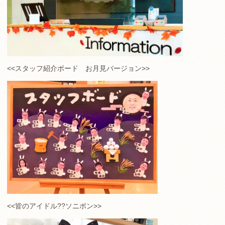
<<スタッフ紹介ボード お月見バージョン>>
<<皆のアイドル??ソニポン>>