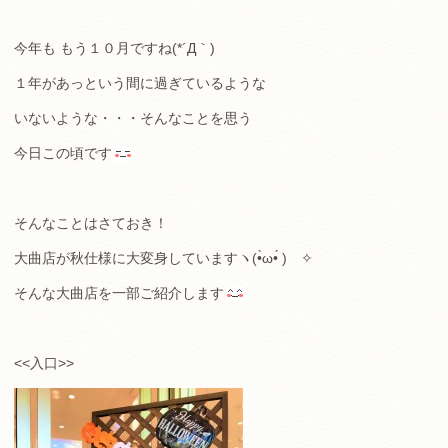
今年も もう１０月ですね(*´Д｀)
１年があっという間に過ぎているような
いないような・・・そんなことを思う
今日この頃です
そんなことはさておき！
大曲店が秋仕様に大変身していますヽ(•̀ω•́ )ゝ✧
そんな大曲店を一部ご紹介します
<<入口>>