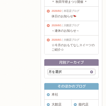
＊ 秋田竿燈まつり開催 ＊
2026/8/2
本荘店ブログ
休日のお知らせ
2026/8/1
大館店ブログ
～連休のお知らせ～
2026/8/1
大館店ブログ
☆今月のおもてなしスイーツの
ご紹介☆
本社
大館店
能代店