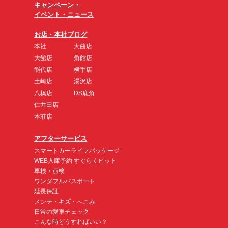
キャンペーン・
イベント・ニュース
お店・本社ブログ
本社
大曲店
大館店
角館店
能代店
横手店
土崎店
湯沢店
八橋店
DS鹿角
仁井田店
本荘店
アフターサービス
スマートカーライフパッケージ
WEB入庫予約 すぐらくピット
車検・点検
ワンダフルパスポート
延長保証
メンテ・キズ・へこみ
日常の愛車チェック
こんな時どうすればいい？