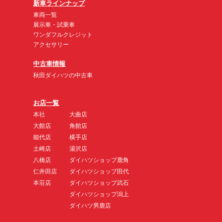
新車ラインナップ
車両一覧
展示車・試乗車
ワンダフルクレジット
アクセサリー
中古車情報
秋田ダイハツの中古車
お店一覧
本社
大曲店
大館店
角館店
能代店
横手店
土崎店
湯沢店
八橋店
ダイハツショップ鹿角
仁井田店
ダイハツショップ田代
本荘店
ダイハツショップ武石
ダイハツショップ潟上
ダイハツ男鹿店