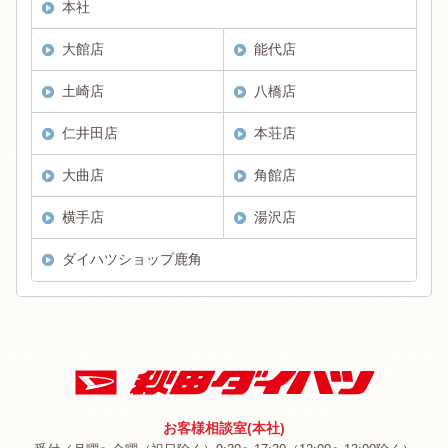
本社
大館店
能代店
土崎店
八橋店
仁井田店
本荘店
大曲店
角館店
横手店
湯沢店
ダイハツショップ鹿角
お客様相談室(本社)