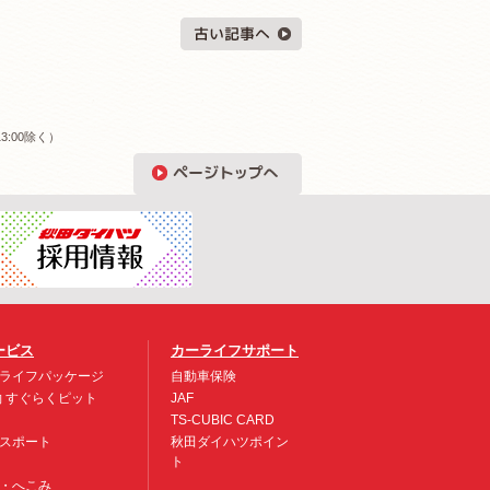
3:00除く）
ービス
カーライフサポート
ライフパッケージ
自動車保険
約 すぐらくピット
JAF
TS-CUBIC CARD
スポート
秋田ダイハツポイン
ト
・へこみ