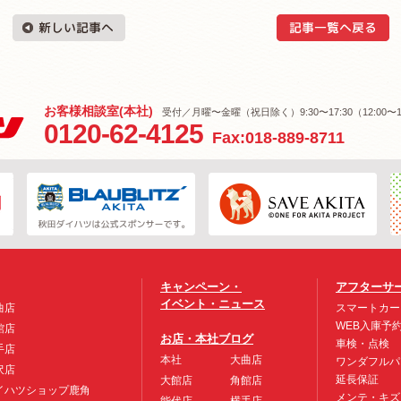
お客様相談室(本社)
受付／月曜〜金曜（祝日除く）9:30〜17:30（12:00〜1
0120-62-4125
Fax:018-889-8711
キャンペーン・
アフターサ
イベント・ニュース
曲店
スマートカー
WEB入庫予
館店
お店・本社ブログ
車検・点検
手店
本社
大曲店
ワンダフルパ
沢店
延長保証
大館店
角館店
イハツショップ鹿角
メンテ・キズ