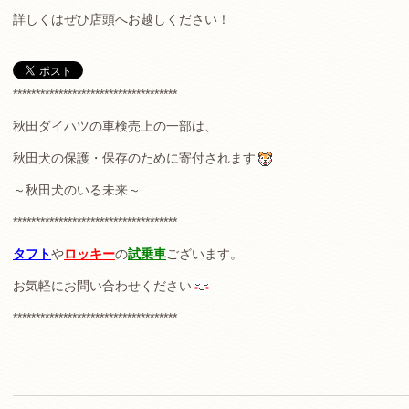
詳しくはぜひ店頭へお越しください！
************************************
秋田ダイハツの車検売上の一部は、
秋田犬の保護・保存のために寄付されます
～秋田犬のいる未来～
************************************
タフト
や
ロッキー
の
試乗車
ございます。
お気軽にお問い合わせください
************************************