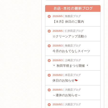
2026/8/5
角館店ブログ
【８月】休日のご案内
2026/8/5
仁井田店ブログ
☆クリーンアップ活動☆
2026/8/3
角館店ブログ
今月のおもてなしスイーツ
2026/8/3
土崎店ブログ
＊ 秋田竿燈まつり開催 ＊
2026/8/2
本荘店ブログ
休日のお知らせ
2026/8/1
大館店ブログ
～連休のお知らせ～
2026/8/1
大館店ブログ