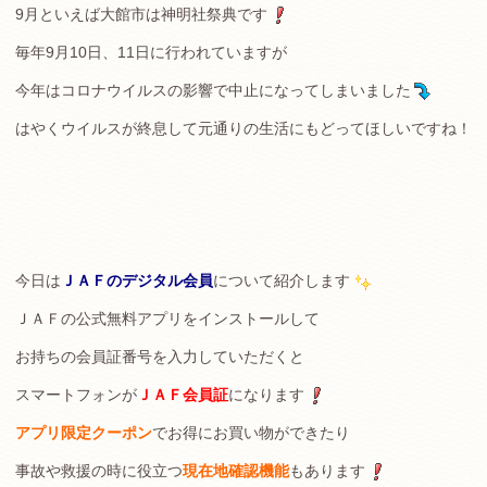
9月といえば大館市は神明社祭典です
毎年9月10日、11日に行われていますが
今年はコロナウイルスの影響で中止になってしまいました
はやくウイルスが終息して元通りの生活にもどってほしいですね！
今日は
ＪＡＦのデジタル会員
について紹介します
ＪＡＦの公式無料アプリをインストールして
お持ちの会員証番号を入力していただくと
スマートフォンが
ＪＡＦ会員証
になります
アプリ限定クーポン
でお得にお買い物ができたり
事故や救援の時に役立つ
現在地確認機能
もあります