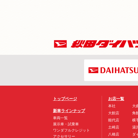
トップページ
お店一覧
本社
大
新車ラインナップ
大館店
角
車両一覧
能代店
横
展示車・試乗車
土崎店
湯
ワンダフルクレジット
八橋店
ダ
アクセサリー