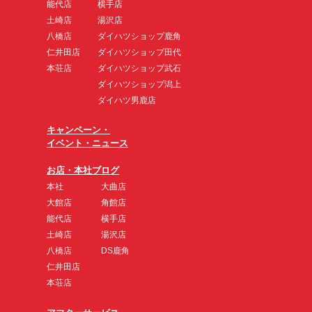
能代店
横手店
土崎店
湯沢店
八橋店
ダイハツショップ鹿角
仁井田店
ダイハツショップ田代
本荘店
ダイハツショップ武石
ダイハツショップ潟上
ダイハツ男鹿店
キャンペーン・
イベント・ニュース
お店・本社ブログ
本社
大曲店
大館店
角館店
能代店
横手店
土崎店
湯沢店
八橋店
DS鹿角
仁井田店
本荘店