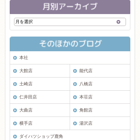
本社
大館店
能代店
土崎店
八橋店
仁井田店
本荘店
大曲店
角館店
横手店
湯沢店
ダイハツショップ鹿角