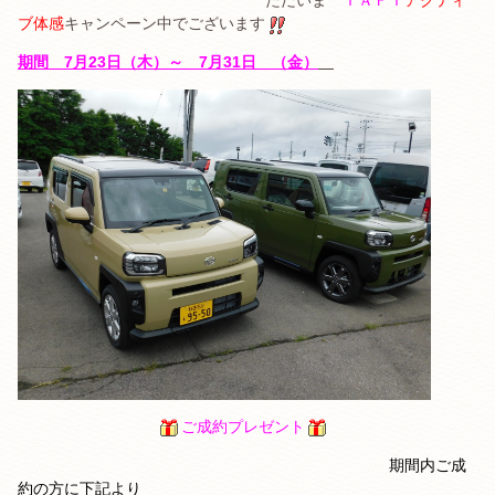
ただいま
ＴＡＦＴ
アクティ
ブ体感
キャンペーン中でございます
期間 7月23日（木）～ 7月31日 （金）
ご成約プレゼント
期間内ご成
約の方に下記より