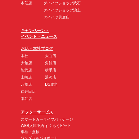
本荘店
ダイハツショップ武石
ダイハツショップ潟上
ダイハツ男鹿店
キャンペーン・
イベント・ニュース
お店・本社ブログ
本社
大曲店
大館店
角館店
能代店
横手店
土崎店
湯沢店
八橋店
DS鹿角
仁井田店
本荘店
アフターサービス
スマートカーライフパッケージ
WEB入庫予約 すぐらくピット
車検・点検
ワンダフルパスポート