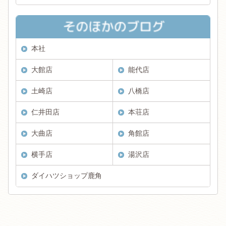
本社
大館店
能代店
土崎店
八橋店
仁井田店
本荘店
大曲店
角館店
横手店
湯沢店
ダイハツショップ鹿角