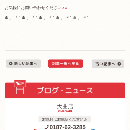
お気軽にお問い合わせください
✽.。.:*·ﾟ ✽.。.:*·ﾟ ✽.。.:*·ﾟ ✽.。.:*·ﾟ ✽.。.:*·ﾟ
大曲店
OMAGARI
0187-62-3285