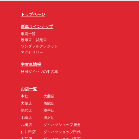
トップページ
新車ラインナップ
車両一覧
展示車・試乗車
ワンダフルクレジット
アクセサリー
中古車情報
秋田ダイハツの中古車
お店一覧
本社
大曲店
大館店
角館店
能代店
横手店
土崎店
湯沢店
八橋店
ダイハツショップ鹿角
仁井田店
ダイハツショップ田代
本荘店
ダイハツショップ武石