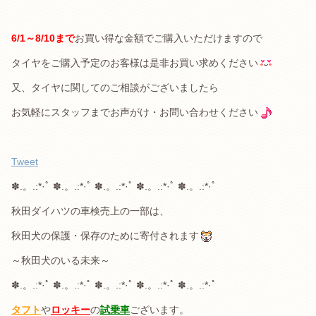
6/1～8/10まで
お買い得な金額でご購入いただけますので
タイヤをご購入予定のお客様は是非お買い求めください
又、タイヤに関してのご相談がございましたら
お気軽にスタッフまでお声がけ・お問い合わせください
Tweet
✽.。.:*·ﾟ ✽.。.:*·ﾟ ✽.。.:*·ﾟ ✽.。.:*·ﾟ ✽.。.:*·ﾟ
秋田ダイハツの車検売上の一部は、
秋田犬の保護・保存のために寄付されます
～秋田犬のいる未来～
✽.。.:*·ﾟ ✽.。.:*·ﾟ ✽.。.:*·ﾟ ✽.。.:*·ﾟ ✽.。.:*·ﾟ
タフト
や
ロッキー
の
試乗車
ございます。