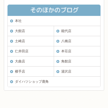
本社
大館店
能代店
土崎店
八橋店
仁井田店
本荘店
大曲店
角館店
横手店
湯沢店
ダイハツショップ鹿角