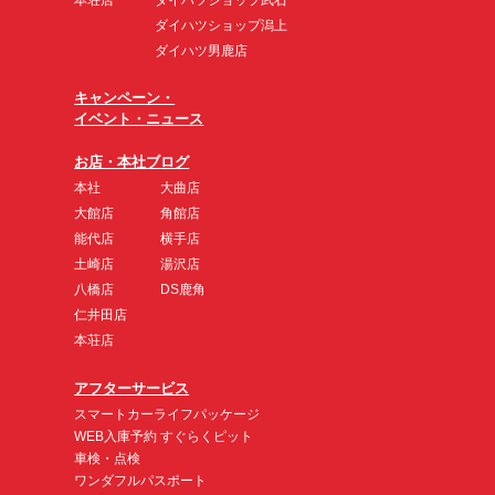
ダイハツショップ潟上
ダイハツ男鹿店
キャンペーン・
イベント・ニュース
お店・本社ブログ
本社
大曲店
大館店
角館店
能代店
横手店
土崎店
湯沢店
八橋店
DS鹿角
仁井田店
本荘店
アフターサービス
スマートカーライフパッケージ
WEB入庫予約 すぐらくピット
車検・点検
ワンダフルパスポート