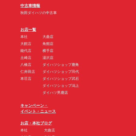
中古車情報
秋田ダイハツの中古車
お店一覧
本社
大曲店
大館店
角館店
能代店
横手店
土崎店
湯沢店
八橋店
ダイハツショップ鹿角
仁井田店
ダイハツショップ田代
本荘店
ダイハツショップ武石
ダイハツショップ潟上
ダイハツ男鹿店
キャンペーン・
イベント・ニュース
お店・本社ブログ
本社
大曲店