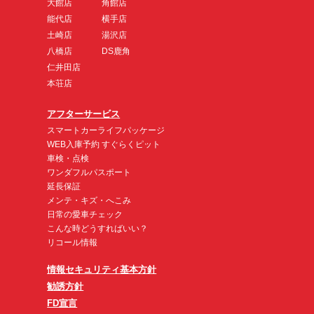
大館店
角館店
能代店
横手店
土崎店
湯沢店
八橋店
DS鹿角
仁井田店
本荘店
アフターサービス
スマートカーライフパッケージ
WEB入庫予約 すぐらくピット
車検・点検
ワンダフルパスポート
延長保証
メンテ・キズ・へこみ
日常の愛車チェック
こんな時どうすればいい？
リコール情報
情報セキュリティ基本方針
勧誘方針
FD宣言