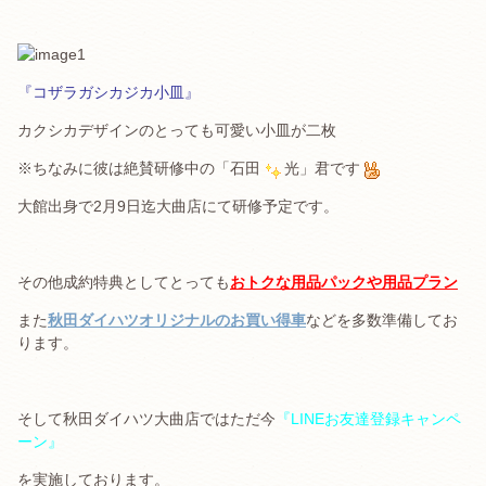
『コザラガシカジカ小皿』
カクシカデザインのとっても可愛い小皿が二枚
※ちなみに彼は絶賛研修中の「石田
光」君です
大館出身で2月9日迄大曲店にて研修予定です。
その他成約特典としてとっても
おトクな用品パックや用品プラン
また
秋田ダイハツオリジナルのお買い得車
などを多数準備してお
ります。
そして秋田ダイハツ大曲店ではただ今
『LINEお友達登録キャンペ
ーン』
を実施しております。