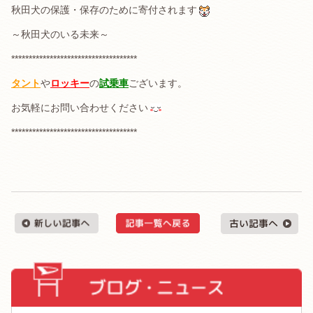
秋田犬の保護・保存のために寄付されます
～秋田犬のいる未来～
************************************
タント
や
ロッキー
の
試乗車
ございます。
お気軽にお問い合わせください
************************************