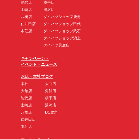
能代店
横手店
土崎店
湯沢店
八橋店
ダイハツショップ鹿角
仁井田店
ダイハツショップ田代
本荘店
ダイハツショップ武石
ダイハツショップ潟上
ダイハツ男鹿店
キャンペーン・
イベント・ニュース
お店・本社ブログ
本社
大曲店
大館店
角館店
能代店
横手店
土崎店
湯沢店
八橋店
DS鹿角
仁井田店
本荘店